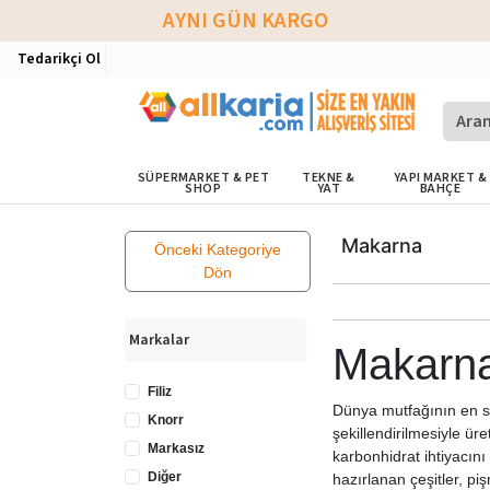
AYNI GÜN KARGO
Tedarikçi Ol
SÜPERMARKET & PET
TEKNE &
YAPI MARKET &
SHOP
YAT
BAHÇE
Makarna
Önceki Kategoriye
Dön
Markalar
Makarn
Filiz
Dünya mutfağının en se
Knorr
şekillendirilmesiyle ü
Markasız
karbonhidrat ihtiyacını
Diğer
hazırlanan çeşitler, 