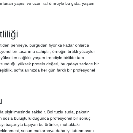
zırlanan yapısı ve uzun raf ömrüyle bu gıda, yaşam
iliği
tiden penneye, burgudan fiyonka kadar onlarca
onel bir tasarıma sahiptir; örneğin tırtıklı yüzeyler
 yükselen sağlıklı yaşam trendiyle birlikte tam
n sunduğu yüksek protein değeri, bu gıdayı sadece bir
itlilik, sofralarınızda her gün farklı bir profesyonel
u
 pişirilmesinde saklıdır. Bol tuzlu suda, paketin
n sosla buluşturulduğunda profesyonel bir sonuç
iyi başarıyla taşıyan bu ürünler, mutfaktaki
osa eklenmesi, sosun makarnaya daha iyi tutunmasını