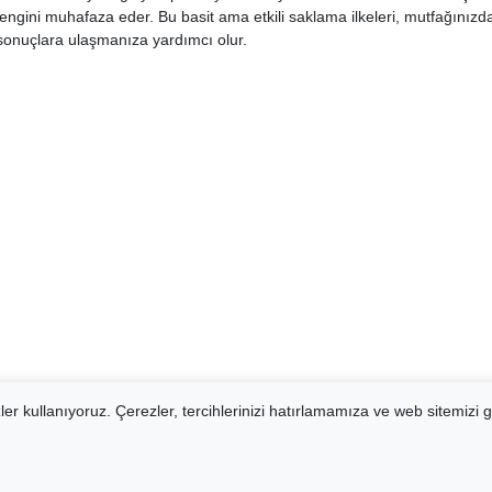
ve rengini muhafaza eder. Bu basit ama etkili saklama ilkeleri, mutfağın
 sonuçlara ulaşmanıza yardımcı olur.
er kullanıyoruz. Çerezler, tercihlerinizi hatırlamamıza ve web sitemizi g