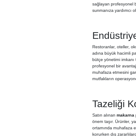
sağlayan profesyonel bi
sunmanıza yardımcı ola
Endüstriy
Restoranlar, oteller, o
adına büyük hacimli pak
bütçe yönetimi imkanı t
profesyonel bir avanta
muhafaza etmesini gara
mutfakların operasyonel
Tazeliği 
Satın alınan
makarna
önem taşır. Ürünler, y
ortamında muhafaza edi
korurken dış zararlıla