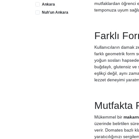
mutfaklardan öğrenci e
Ankara
temponuza uyum sağlay
Nuh'un Ankara
Farklı For
Kullanıcıların damak z
farklı geometrik form s
yoğun sosları hapsederk
buğdaylı, glutensiz ve
eşlikçi değil, aynı zama
lezzet deneyimi yaratm
Mutfakta 
Mükemmel bir
makarn
üzerinde belirtilen sü
verir. Domates bazlı kl
yaratıcılığınızı sergi