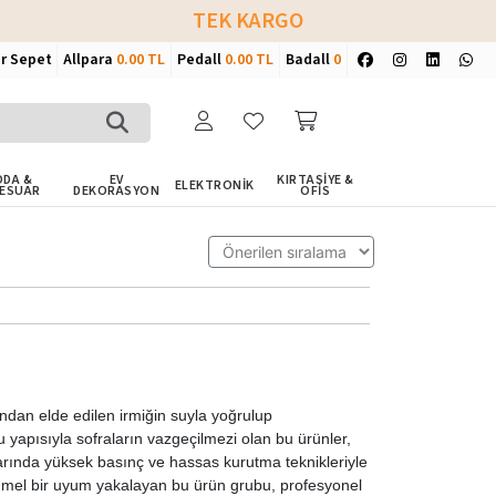
TEK KARGO
ir Sepet
Allpara
0.00 TL
Pedall
0.00 TL
Badall
0
DA &
EV
KIRTASİYE &
ELEKTRONİK
ESUAR
DEKORASYON
OFİS
ndan elde edilen irmiğin suyla yoğrulup
 yapısıyla sofraların vazgeçilmezi olan bu ürünler,
tlarında yüksek basınç ve hassas kurutma teknikleriyle
mmel bir uyum yakalayan bu ürün grubu, profesyonel