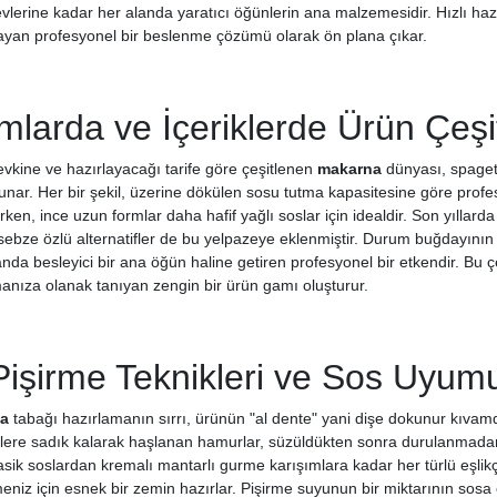
vlerine kadar her alanda yaratıcı öğünlerin ana malzemesidir. Hızlı ha
an profesyonel bir beslenme çözümü olarak ön plana çıkar.
mlarda ve İçeriklerde Ürün Çeşitl
evkine ve hazırlayacağı tarife göre çeşitlenen
makarna
dünyası, spaget
unar. Her bir şekil, üzerine dökülen sosu tutma kapasitesine göre profesy
en, ince uzun formlar daha hafif yağlı soslar için idealdir. Son yıllarda
 sebze özlü alternatifler de bu yelpazeye eklenmiştir. Durum buğdayını
nda besleyici bir ana öğün haline getiren profesyonel bir etkendir. Bu çeş
anıza olanak tanıyan zengin bir ürün gamı oluşturur.
Pişirme Teknikleri ve Sos Uyum
a
tabağı hazırlamanın sırrı, ürünün "al dente" yani dişe dokunur kıvamda
relere sadık kalarak haşlanan hamurlar, süzüldükten sonra durulanmada
asik soslardan kremalı mantarlı gurme karışımlara kadar her türlü eşlikç
lemeniz için esnek bir zemin hazırlar. Pişirme suyunun bir miktarının s