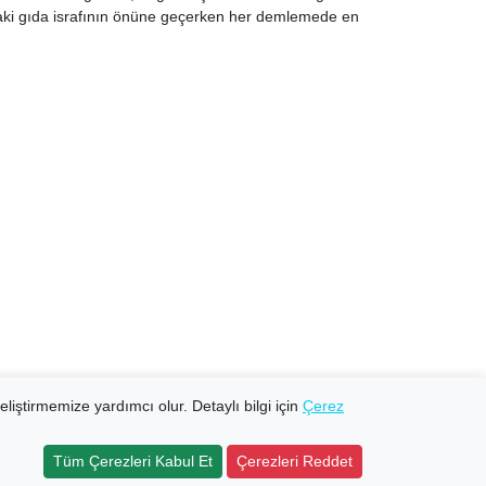
ızdaki gıda israfının önüne geçerken her demlemede en
eliştirmemize yardımcı olur. Detaylı bilgi için
Çerez
Tüm Çerezleri Kabul Et
Çerezleri Reddet