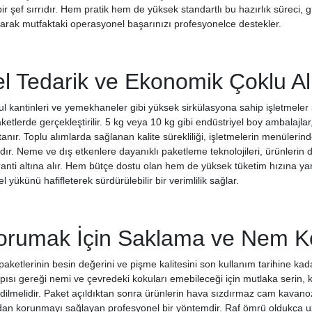
r şef sırrıdır. Hem pratik hem de yüksek standartlı bu hazırlık süreci,
rak mutfaktaki operasyonel başarınızı profesyonelce destekler.
el Tedarik ve Ekonomik Çoklu Al
kul kantinleri ve yemekhaneler gibi yüksek sirkülasyona sahip işletmeler 
etlerde gerçekleştirilir. 5 kg veya 10 kg gibi endüstriyel boy ambalajlar
anır. Toplu alımlarda sağlanan kalite sürekliliği, işletmelerin menüleri
jdır. Neme ve dış etkenlere dayanıklı paketleme teknolojileri, ürünleri
nti altına alır. Hem bütçe dostu olan hem de yüksek tüketim hızına yan
 yükünü hafifleterek sürdürülebilir bir verimlilik sağlar.
Korumak İçin Saklama ve Nem K
paketlerinin besin değerini ve pişme kalitesini son kullanım tarihine ka
apısı gereği nemi ve çevredeki kokuları emebileceği için mutlaka serin, 
lmelidir. Paket açıldıktan sonra ürünlerin hava sızdırmaz cam kavano
rdan korunmayı sağlayan profesyonel bir yöntemdir. Raf ömrü oldukça u