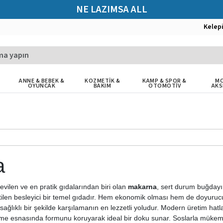
NE LAZIMSA ALL
Kelep
ANNE & BEBEK &
KOZMETİK &
KAMP & SPOR &
MO
OYUNCAK
BAKIM
OTOMOTİV
AKS
a
vilen ve en pratik gıdalarından biri olan
makarna
, sert durum buğdayı
retilen besleyici bir temel gıdadır. Hem ekonomik olması hem de doyurucu
 sağlıklı bir şekilde karşılamanın en lezzetli yoludur. Modern üretim ha
pişme esnasında formunu koruyarak ideal bir doku sunar. Soslarla müke