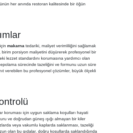
 günün her anında restoran kalitesinde bir öğün
ımlar
için
makarna
tedariki, maliyet verimliliğini sağlamak
, birim porsiyon maliyetini düşürerek profesyonel bir
ndeki lezzet standardını korumasına yardımcı olan
n depolama sürecinde tazeliğini ve formunu uzun süre
ıt verebilen bu profesyonel çözümler, büyük ölçekli
ontrolü
dar koruması için uygun saklama koşulları hayati
kuru ve doğrudan güneş ışığı almayan bir kiler
zlarda veya vakumlu kaplarda saklanması, tazeliği
zun olan bu gıdalar, doğru koşullarda saklandığında