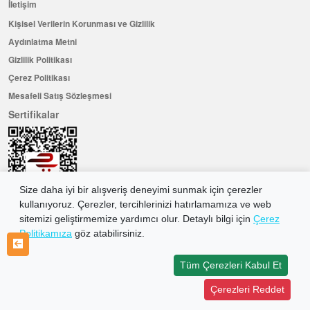
İletişim
Kişisel Verilerin Korunması ve Gizlilik
Aydınlatma Metni
Gizlilik Politikası
Çerez Politikası
Mesafeli Satış Sözleşmesi
Sertifikalar
Size daha iyi bir alışveriş deneyimi sunmak için çerezler
kullanıyoruz. Çerezler, tercihlerinizi hatırlamamıza ve web
sitemizi geliştirmemize yardımcı olur. Detaylı bilgi için
Çerez
Politikamıza
göz atabilirsiniz.
Hemen Üye Olun ...ve 100 ₺ değerinde indirim kuponu kazanın
Üye Ol
Tüm Çerezleri Kabul Et
Çerezleri Reddet
2026 Allkaria Elektronik Tic. A.Ş. Her Hakkı Saklıdır.