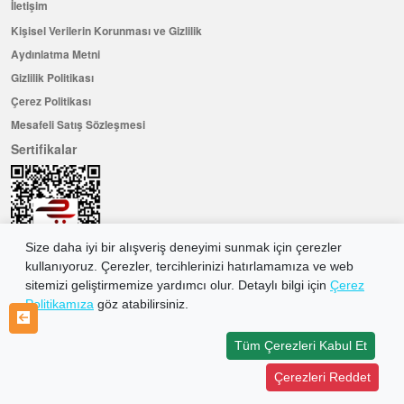
İletişim
Kişisel Verilerin Korunması ve Gizlilik
Aydınlatma Metni
Gizlilik Politikası
Çerez Politikası
Mesafeli Satış Sözleşmesi
Sertifikalar
Size daha iyi bir alışveriş deneyimi sunmak için çerezler
kullanıyoruz. Çerezler, tercihlerinizi hatırlamamıza ve web
sitemizi geliştirmemize yardımcı olur. Detaylı bilgi için
Çerez
Politikamıza
göz atabilirsiniz.
Hemen Üye Olun ...ve 100 ₺ değerinde indirim kuponu kazanın
Üye Ol
Tüm Çerezleri Kabul Et
Çerezleri Reddet
2026 Allkaria Elektronik Tic. A.Ş. Her Hakkı Saklıdır.