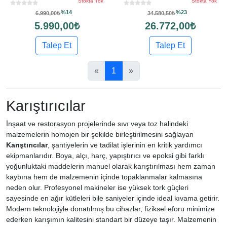
Stokta Yok
Stokta Yok
%14
%23
6.990,00₺
34.580,50₺
5.990,00₺
26.772,00₺
Talep Et
Talep Et
«
1
»
Karıştırıcılar
İnşaat ve restorasyon projelerinde sıvı veya toz halindeki
malzemelerin homojen bir şekilde birleştirilmesini sağlayan
Karıştırıcılar
, şantiyelerin ve tadilat işlerinin en kritik yardımcı
ekipmanlarıdır. Boya, alçı, harç, yapıştırıcı ve epoksi gibi farklı
yoğunluktaki maddelerin manuel olarak karıştırılması hem zaman
kaybına hem de malzemenin içinde topaklanmalar kalmasına
neden olur. Profesyonel makineler ise yüksek tork güçleri
sayesinde en ağır kütleleri bile saniyeler içinde ideal kıvama getirir.
Modern teknolojiyle donatılmış bu cihazlar, fiziksel eforu minimize
ederken karışımın kalitesini standart bir düzeye taşır. Malzemenin