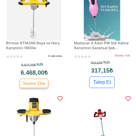
Rtrmax RTM396 Boya ve Harç
Modacar 4 Adet Pilli Süt Kahve
Karıştırıcı 1800w
Karıştırıcı Sanatsal Şek...
Stokta Yok
21 adet stokta
%21
402,53₺
%25
8.624,00₺
317,15₺
6.468,00₺
Talep Et
Sepete Ekle