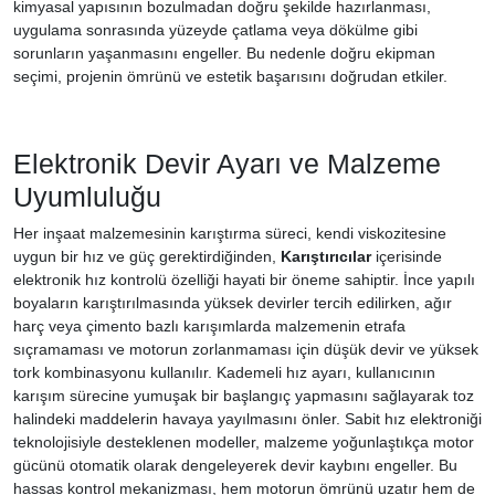
kimyasal yapısının bozulmadan doğru şekilde hazırlanması,
uygulama sonrasında yüzeyde çatlama veya dökülme gibi
sorunların yaşanmasını engeller. Bu nedenle doğru ekipman
seçimi, projenin ömrünü ve estetik başarısını doğrudan etkiler.
Elektronik Devir Ayarı ve Malzeme
Uyumluluğu
Her inşaat malzemesinin karıştırma süreci, kendi viskozitesine
uygun bir hız ve güç gerektirdiğinden,
Karıştırıcılar
içerisinde
elektronik hız kontrolü özelliği hayati bir öneme sahiptir. İnce yapılı
boyaların karıştırılmasında yüksek devirler tercih edilirken, ağır
harç veya çimento bazlı karışımlarda malzemenin etrafa
sıçramaması ve motorun zorlanmaması için düşük devir ve yüksek
tork kombinasyonu kullanılır. Kademeli hız ayarı, kullanıcının
karışım sürecine yumuşak bir başlangıç yapmasını sağlayarak toz
halindeki maddelerin havaya yayılmasını önler. Sabit hız elektroniği
teknolojisiyle desteklenen modeller, malzeme yoğunlaştıkça motor
gücünü otomatik olarak dengeleyerek devir kaybını engeller. Bu
hassas kontrol mekanizması, hem motorun ömrünü uzatır hem de