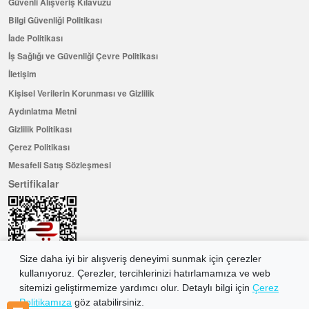
Güvenli Alışveriş Kılavuzu
Bilgi Güvenliği Politikası
İade Politikası
İş Sağlığı ve Güvenliği Çevre Politikası
İletişim
Kişisel Verilerin Korunması ve Gizlilik
Aydınlatma Metni
Gizlilik Politikası
Çerez Politikası
Mesafeli Satış Sözleşmesi
Sertifikalar
Size daha iyi bir alışveriş deneyimi sunmak için çerezler
kullanıyoruz. Çerezler, tercihlerinizi hatırlamamıza ve web
sitemizi geliştirmemize yardımcı olur. Detaylı bilgi için
Çerez
Politikamıza
göz atabilirsiniz.
Hemen Üye Olun ...ve 100 ₺ değerinde indirim kuponu kazanın