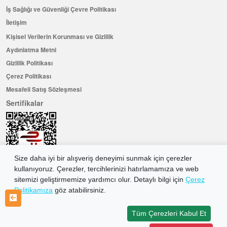
İş Sağlığı ve Güvenliği Çevre Politikası
İletişim
Kişisel Verilerin Korunması ve Gizlilik
Aydınlatma Metni
Gizlilik Politikası
Çerez Politikası
Mesafeli Satış Sözleşmesi
Sertifikalar
Size daha iyi bir alışveriş deneyimi sunmak için çerezler
kullanıyoruz. Çerezler, tercihlerinizi hatırlamamıza ve web
sitemizi geliştirmemize yardımcı olur. Detaylı bilgi için
Çerez
Politikamıza
göz atabilirsiniz.
Hemen Üye Olun ...ve 100 ₺ değerinde indirim kuponu kazanın
Üye Ol
Tüm Çerezleri Kabul Et