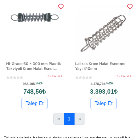
Hi-Grace 60 × 300 mm Plastik
Lalizas Krom Halat Esnetme
Takviyeli Krom Halat Esnet...
Yayı 410mm
Stokta Yok
Stokta Yok
%24
%24
988,10₺
4.478,76₺
748,56₺
3.393,01₺
Talep Et
Talep Et
«
1
»
Teknelerinizde halatların doğru gerilmesi ve tutulması, güvenli bir