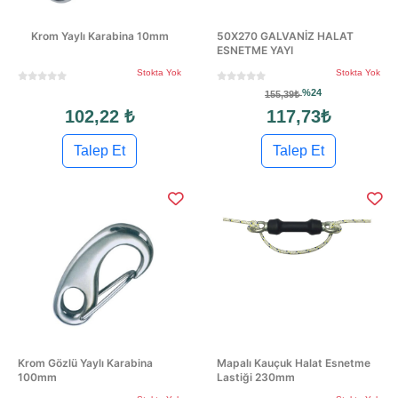
Krom Yaylı Karabina 10mm
50X270 GALVANİZ HALAT
ESNETME YAYI
Stokta Yok
Stokta Yok
%24
155,39₺
102,22 ₺
117,73₺
Talep Et
Talep Et
Krom Gözlü Yaylı Karabina
Mapalı Kauçuk Halat Esnetme
100mm
Lastiği 230mm