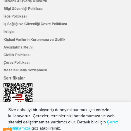
Güvenli Alışveriş Kılavuzu
Bilgi Güvenliği Politikası
İade Politikası
İş Sağlığı ve Güvenliği Çevre Politikası
İletişim
Kişisel Verilerin Korunması ve Gizlilik
Aydınlatma Metni
Gizlilik Politikası
Çerez Politikası
Mesafeli Satış Sözleşmesi
Sertifikalar
Size daha iyi bir alışveriş deneyimi sunmak için çerezler
kullanıyoruz. Çerezler, tercihlerinizi hatırlamamıza ve web
sitemizi geliştirmemize yardımcı olur. Detaylı bilgi için
Çerez
Politikamıza
göz atabilirsiniz.
Hemen Üye Olun ...ve 100 ₺ değerinde indirim kuponu kazanın