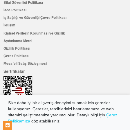
Bilgi Güvenliği Politikası
İade Politikası
İş Sağlığı ve Güvenliği Çevre Politikası
İletişim
Kişisel Verilerin Korunması ve Gizlilik
Aydınlatma Metni
Gizlilik Politikası
Çerez Politikası
Mesafeli Satış Sözleşmesi
Sertifikalar
Size daha iyi bir alışveriş deneyimi sunmak için çerezler
kullanıyoruz. Çerezler, tercihlerinizi hatırlamamıza ve web
sitemizi geliştirmemize yardımcı olur. Detaylı bilgi için
Çerez
Politikamıza
göz atabilirsiniz.
Hemen Üye Olun ...ve 100 ₺ değerinde indirim kuponu kazanın
Üye Ol