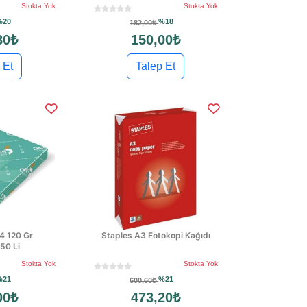
Stokta Yok
Stokta Yok
%20
%18
182,00₺
80₺
150,00₺
 Et
Talep Et
A4 120 Gr
Staples A3 Fotokopi Kağıdı
50 Li
Stokta Yok
Stokta Yok
%21
%21
600,60₺
00₺
473,20₺