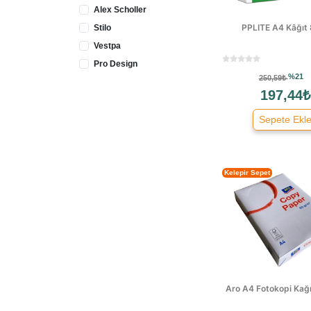
Alex Scholler
PPLITE A4 Kâğıt
Stilo
Vestpa
Pro Design
%21
250,59₺
Staples
197,44₺
Dns
April
Sepete Ekl
Kelepir Sepet
Aro A4 Fotokopi Kağı