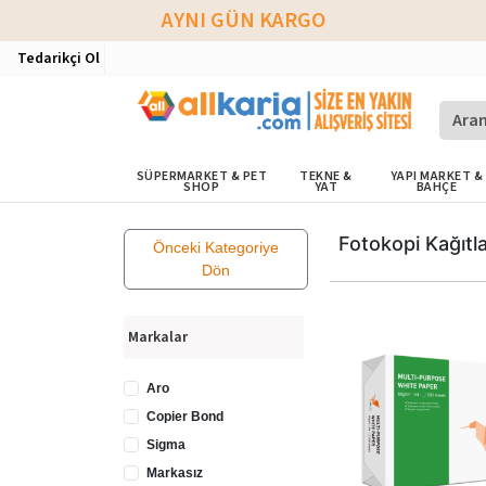
AYNI GÜN KARGO
Tedarikçi Ol
SÜPERMARKET & PET
TEKNE &
YAPI MARKET &
SHOP
YAT
BAHÇE
Fotokopi Kağıtla
Önceki Kategoriye
Dön
Markalar
Aro
Copier Bond
Sigma
Markasız