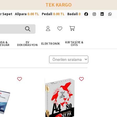
TEK KARGO
ir Sepet
Allpara
0.00 TL
Pedall
0.00 TL
Badall
0
DA &
EV
KIRTASİYE &
ELEKTRONİK
ESUAR
DEKORASYON
OFİS