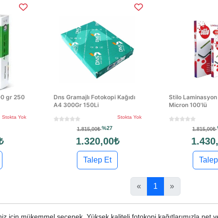
00 gr 250
Dns Gramajlı Fotokopi Kağıdı
Stilo Laminasyon
A4 300Gr 150Li
Micron 100'lü
Stokta Yok
Stokta Yok
%27
1.815,00₺
1.815,00₺
₺
1.320,00₺
1.430
Talep Et
Talep
«
1
»
iz için mükemmel seçenek. Yüksek kaliteli fotokopi kağıtlarımızla net ve 