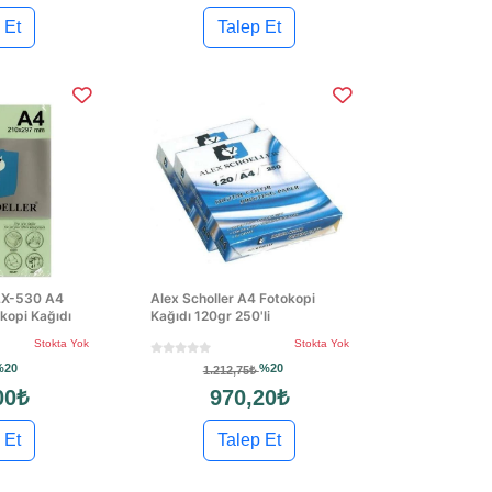
 Et
Talep Et
ALX-530 A4
Alex Scholler A4 Fotokopi
okopi Kağıdı
Kağıdı 120gr 250'li
Stokta Yok
Stokta Yok
%20
%20
1.212,75₺
00₺
970,20₺
 Et
Talep Et