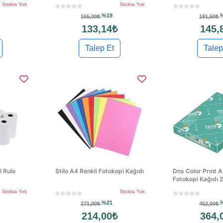
Stokta Yok
Stokta Yok
%19
165,00₺
181,50₺
133,14₺
145,
Talep Et
Talep
l Rulo
Stilo A4 Renkli Fotokopi Kağıdı
Dns Color Prınt 
Fotokopi Kağıdı 2
Stokta Yok
Stokta Yok
%21
271,00₺
462,00₺
214,00₺
364,