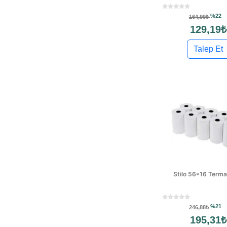
%22
164,99₺
129,19₺
Talep Et
Stilo 56*16 Terma
%21
246,88₺
195,31₺