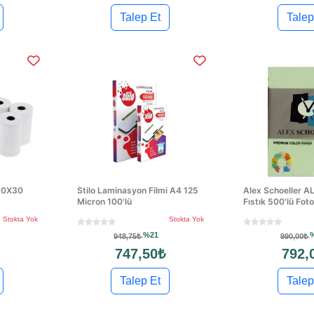
Talep Et
Talep
 80X30
Stilo Laminasyon Filmi A4 125
Alex Schoeller 
Micron 100'lü
Fıstık 500'lü Fot
Stokta Yok
Stokta Yok
%21
948,75₺
990,00₺
747,50₺
792,
Talep Et
Talep