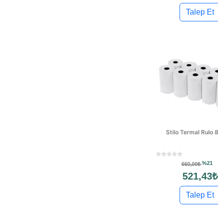
Talep Et
Stilo Termal Rulo
%21
660,00₺
521,43₺
Talep Et