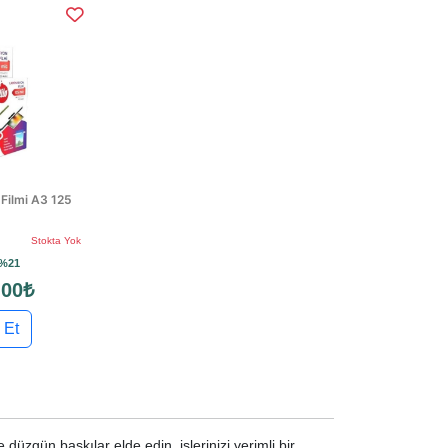
 Filmi A3 125
Stokta Yok
%21
,00₺
 Et
düzgün baskılar elde edin, işlerinizi verimli bir