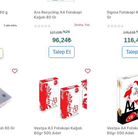
 80 g
Aro Recycling A4 Fotokopi
Sigma Fotokopi K
Kağıdı 80 Gr
Gr
Stokta Yok
3 adet stokta
%24
127,03₺
145,51₺
96,24₺
116,
Talep Et
Talep
e
dı 80 Gr
Vestpa A3 Fotokopi Kağıdı
Vestpa A4 Fotoko
80gr 500 Adet
80gr 500 Adet