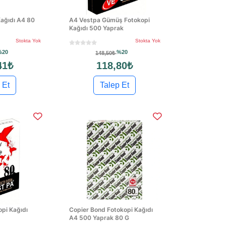
ağıdı A4 80
A4 Vestpa Gümüş Fotokopi
Kağıdı 500 Yaprak
Stokta Yok
Stokta Yok
%20
%20
148,50₺
41₺
118,80₺
 Et
Talep Et
pi Kağıdı
Copier Bond Fotokopi Kağıdı
A4 500 Yaprak 80 G