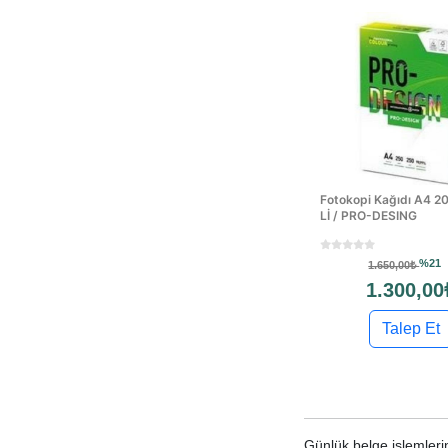
Fotokopi Kağıdı A4 2
Lİ / PRO-DESING
%21
1.650,00₺
1.300,00
Talep Et
Günlük belge işlemlerin