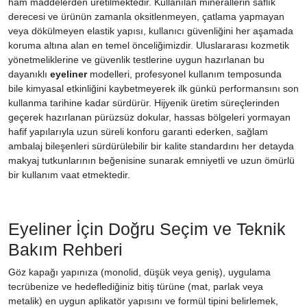
ham maddelerden üretilmektedir. Kullanılan minerallerin saflık
derecesi ve ürünün zamanla oksitlenmeyen, çatlama yapmayan
veya dökülmeyen elastik yapısı, kullanıcı güvenliğini her aşamada
koruma altına alan en temel önceliğimizdir. Uluslararası kozmetik
yönetmeliklerine ve güvenlik testlerine uygun hazırlanan bu
dayanıklı
eyeliner
modelleri, profesyonel kullanım temposunda
bile kimyasal etkinliğini kaybetmeyerek ilk günkü performansını son
kullanma tarihine kadar sürdürür. Hijyenik üretim süreçlerinden
geçerek hazırlanan pürüzsüz dokular, hassas bölgeleri yormayan
hafif yapılarıyla uzun süreli konforu garanti ederken, sağlam
ambalaj bileşenleri sürdürülebilir bir kalite standardını her detayda
makyaj tutkunlarının beğenisine sunarak emniyetli ve uzun ömürlü
bir kullanım vaat etmektedir.
Eyeliner İçin Doğru Seçim ve Teknik
Bakım Rehberi
Göz kapağı yapınıza (monolid, düşük veya geniş), uygulama
tecrübenize ve hedeflediğiniz bitiş türüne (mat, parlak veya
metalik) en uygun aplikatör yapısını ve formül tipini belirlemek,