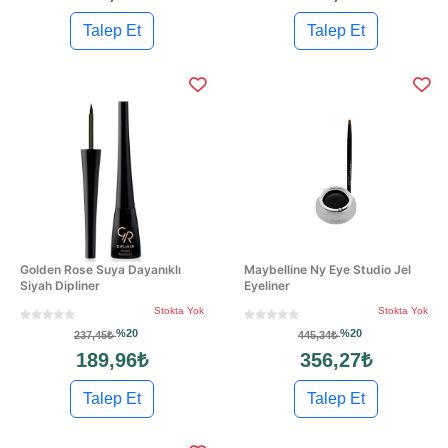
Talep Et
Talep Et
Golden Rose Suya Dayanıklı
Maybelline Ny Eye Studio Jel
Siyah Dipliner
Eyeliner
Stokta Yok
Stokta Yok
%20
%20
237,45₺
445,34₺
189,96₺
356,27₺
Talep Et
Talep Et