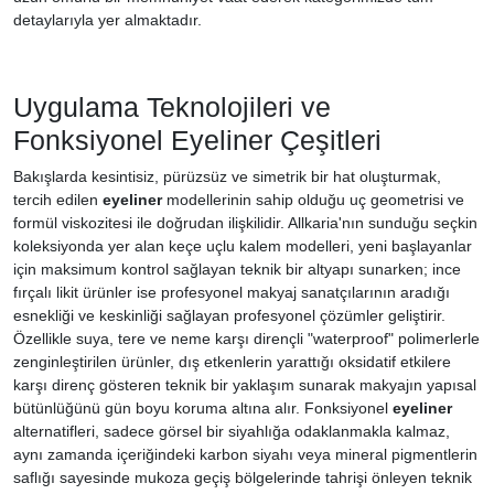
detaylarıyla yer almaktadır.
Uygulama Teknolojileri ve
Fonksiyonel Eyeliner Çeşitleri
Bakışlarda kesintisiz, pürüzsüz ve simetrik bir hat oluşturmak,
tercih edilen
eyeliner
modellerinin sahip olduğu uç geometrisi ve
formül viskozitesi ile doğrudan ilişkilidir. Allkaria'nın sunduğu seçkin
koleksiyonda yer alan keçe uçlu kalem modelleri, yeni başlayanlar
için maksimum kontrol sağlayan teknik bir altyapı sunarken; ince
fırçalı likit ürünler ise profesyonel makyaj sanatçılarının aradığı
esnekliği ve keskinliği sağlayan profesyonel çözümler geliştirir.
Özellikle suya, tere ve neme karşı dirençli "waterproof" polimerlerle
zenginleştirilen ürünler, dış etkenlerin yarattığı oksidatif etkilere
karşı direnç gösteren teknik bir yaklaşım sunarak makyajın yapısal
bütünlüğünü gün boyu koruma altına alır. Fonksiyonel
eyeliner
alternatifleri, sadece görsel bir siyahlığa odaklanmakla kalmaz,
aynı zamanda içeriğindeki karbon siyahı veya mineral pigmentlerin
saflığı sayesinde mukoza geçiş bölgelerinde tahrişi önleyen teknik