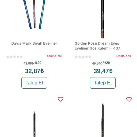
Davis Mark Siyah Eyeliner
Golden Rose Dream Eyes
Eyeliner Göz Kalemi - 407
Stokta Yok
Stokta Yok
%20
%20
41,09₺
49,34₺
32,87₺
39,47₺
Talep Et
Talep Et