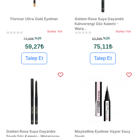
Flormar Ultra Gold Eyeliner
Golden Rose Suya Dayanıklı
Kahverengi Göz Kalemi -
Wate...
Stokta Yok
Stokta Yok
%20
%20
74,09₺
93,89₺
59,27₺
75,11₺
Talep Et
Talep Et
Golden Rose Suya Dayanıklı
Maybelline Eyeliner Hyper Easy
Siyah Göz Kalemi - Waterproo...
Siyah