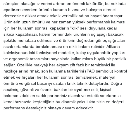
süreçten alacağınız verimi artıran en önemli faktördür; bu noktada
eyeliner
seçerken ürünün kuruma hızına ve bulaşma direnci
derecesine dikkat etmek teknik verimlilik adına hayati önem taşır.
Ürünlerin uzun ömürlü ve her zaman yüksek performanslı kalması
için her kullanım sonrası kapakların "klik" sesi duyulana kadar
sıkıca kapatılması, kalem formundaki ürünlerin uç aşağı bakacak
şekilde muhafaza edilmesi ve ürünlerin doğrudan güneş ışığı alan
sıcak ortamlarda bırakılmaması en etkili bakım rutinidir. Allkaria
koleksiyonundaki fonksiyonel modeller, kolay uygulanabilir yapıları
ve ergonomik tasarımları sayesinde kullanıcılara büyük bir pratiklik
sağlar. Özellikle makyajı her akşam çift fazlı bir temizleyici ile
nazikçe arındırmak, son kullanma tarihlerini (PAO sembolü) kontrol
etmek ve fırçaları her kullanım sonrası temizlemek, materyal
ömrünü ve görsel başarıyı uzatan kritik teknik detaylardır. Doğru
seçilmiş, güvenli ve özenle bakılan bir
eyeliner
seti, kişisel
bakımınızdaki en sadık partneriniz olacak ve estetik sınırlarınızı
kendi hızınızda keşfettiğiniz bu dinamik yolculukta sizin en değerli
performans destekçiniz olmaya devam edecektir.