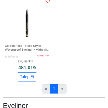
Golden Rose Tattoo Styler
Waterproof Eyeliner - Midnigh...
Stokta Yok
%10
534,45₺
481,01₺
Talep Et
«
1
»
Eyeliner