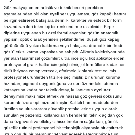
Göz makyajının en artistik ve teknik beceri gerektiren
aşamalarından biri olan
eyeliner
uygulaması, göz kapağı hattını
belirginleştirerek bakışlara derinlik, karakter ve estetik bir form
kazandıran ileri teknoloji bir renklendirme disiplinidir. Kirpik
diplerine uygulanan bu özel formülasyonlar, gözün anatomik
yapısını optik olarak yeniden şekillendirme, düşük göz kapağı
görünümünü yukarı kaldırma veya bakışlara dramatik bir "kedi
gözü" etkisi katma kapasitesine sahiptir. Allkaria koleksiyonunda
yer alan tasarımsal çözümler; ultra ince uçlu likit aplikatörlerden,
profesyonel grafik hatlar için geliştirilmiş jel formüllere kadar her
türlü ihtiyaca cevap verecek, oftalmolojik olarak test edilmiş
profesyonel ürünlerden titizlikle seçilmiştir. Bir ürünün kuruma
hızından, pigment doygunluğuna ve deri üzerindeki tutunma
katsayısına kadar her teknik detay, kullanıcının
eyeliner
deneyimini maksimize etmek ve hassas göz çevresi dokusunu
korumak üzere optimize edilmiştir. Kaliteli ham maddelerden
üretilen ve uluslararası güvenlik protokollerine uygun olarak
sunulan yelpazemiz, kullanıcıların kendilerini teknik açıdan çok
daha özgüvenli ve etkileyici hissetmelerini sağlarken, günlük
güzellik rutinini profesyonel bir teknolojik altyapıyla birleştirerek
uzun ömürlü bir memnuniyet vaat ederek kategorimizde tüm