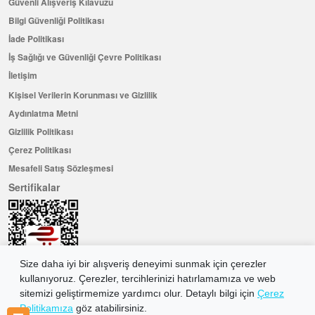
Güvenli Alışveriş Kılavuzu
Bilgi Güvenliği Politikası
İade Politikası
İş Sağlığı ve Güvenliği Çevre Politikası
İletişim
Kişisel Verilerin Korunması ve Gizlilik
Aydınlatma Metni
Gizlilik Politikası
Çerez Politikası
Mesafeli Satış Sözleşmesi
Sertifikalar
Size daha iyi bir alışveriş deneyimi sunmak için çerezler
kullanıyoruz. Çerezler, tercihlerinizi hatırlamamıza ve web
sitemizi geliştirmemize yardımcı olur. Detaylı bilgi için
Çerez
Politikamıza
göz atabilirsiniz.
Hemen Üye Olun ...ve 100 ₺ değerinde indirim kuponu kazanın