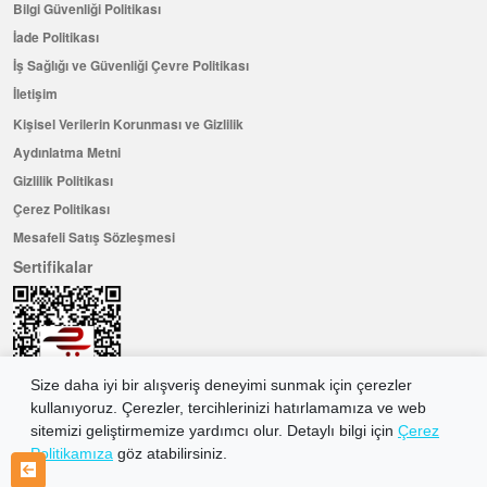
Bilgi Güvenliği Politikası
İade Politikası
İş Sağlığı ve Güvenliği Çevre Politikası
İletişim
Kişisel Verilerin Korunması ve Gizlilik
Aydınlatma Metni
Gizlilik Politikası
Çerez Politikası
Mesafeli Satış Sözleşmesi
Sertifikalar
Size daha iyi bir alışveriş deneyimi sunmak için çerezler
kullanıyoruz. Çerezler, tercihlerinizi hatırlamamıza ve web
sitemizi geliştirmemize yardımcı olur. Detaylı bilgi için
Çerez
Politikamıza
göz atabilirsiniz.
Hemen Üye Olun ...ve 100 ₺ değerinde indirim kuponu kazanın
Üye Ol