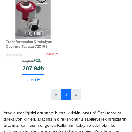
Transformacion Direksiyon
Çevirme Topuzu 720198
Stokta Yok
%21
263,92₺
207,94₺
Talep Et
«
1
»
Araç güvenliğinizi artırın ve hırsızlık riskini azaltın! Özel tasarım
direksiyon kilitleri, aracınızın direksiyonunu sabitleyerek hırsızların
aracınızı çalmasını engeller. Kullanımı kolay ve etkili olan bu
kilitleme sistemleri, araç park halindeyken güvenliği artırmanın