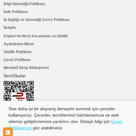
Bilgi Güvenliği Politikası
İade Politikası
İş Sağlığı ve Güvenliği Çevre Politikası
İletişim
Kişisel Verilerin Korunması ve Gizlilik
Aydınlatma Metni
Gizlilik Politikası
Çerez Politikası
Mesafeli Satış Sözleşmesi
Sertifikalar
Size daha iyi bir alışveriş deneyimi sunmak için çerezler
kullanıyoruz. Çerezler, tercihlerinizi hatırlamamıza ve web
sitemizi geliştirmemize yardımcı olur. Detaylı bilgi için
Çerez
Politikamıza
göz atabilirsiniz.
Hemen Üye Olun ...ve 100 ₺ değerinde indirim kuponu kazanın