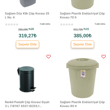
Sağlam Düz Klik Çöp Kovası 25
Sağlam Plastik Endüstriyel Çöp
L No. 4
Kovası 70 lt
4 adet stokta
5 adet stokta
%20
%15
399,09₺
453,75₺
319,27₺
385,00₺
Sepete Ekle
Sepete Ekle
Renkli Pedalli Çöp Kovasi Siyah
Sağlam Plastik Endüstriyel Çöp
3 L (18197 4501.1825S.1...
Kovası 90 lt