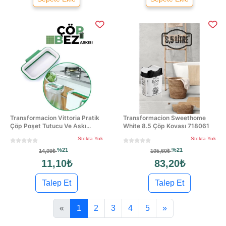
Transformacion Vittoria Pratik
Transformacion Sweethome
Çöp Poşet Tutucu Ve Askı...
White 8.5 Çöp Kovası 718061
Stokta Yok
Stokta Yok
%21
%21
14,09₺
105,60₺
11,10₺
83,20₺
Talep Et
Talep Et
«
1
2
3
4
5
»