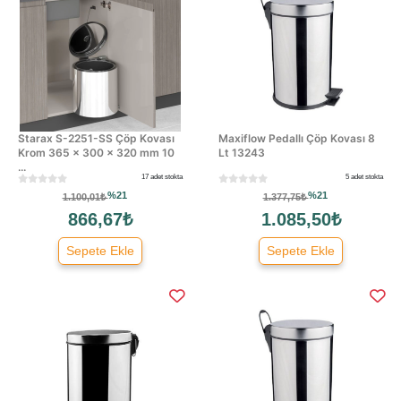
Starax S-2251-SS Çöp Kovası
Maxiflow Pedallı Çöp Kovası 8
Krom 365 × 300 × 320 mm 10
Lt 13243
...
17 adet stokta
5 adet stokta
%21
%21
1.100,01₺
1.377,75₺
866,67₺
1.085,50₺
Sepete Ekle
Sepete Ekle