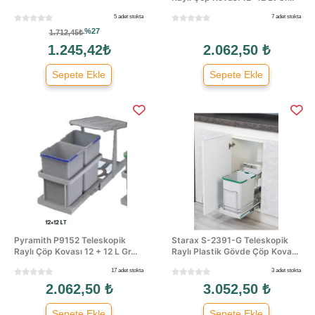
5 adet stokta
7 adet stokta
%27
1.712,45₺
1.245,42₺
2.062,50 ₺
Sepete Ekle
Sepete Ekle
Pyramith P9152 Teleskopik
Starax S-2391-G Teleskopik
Raylı Çöp Kovası 12 + 12 L Gr...
Raylı Plastik Gövde Çöp Kova...
17 adet stokta
3 adet stokta
2.062,50 ₺
3.052,50 ₺
Sepete Ekle
Sepete Ekle