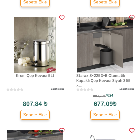
Sepete Ekle
Sepete Ekle
Krom Çöp Kovası 5Lt
Starax S-2253-B Otomatik
Kapaklı Çöp Kovası Siyah 355
×...
3 adet stokta
16 adet stokta
%24
893,76₺
807,84 ₺
677,09₺
Sepete Ekle
Sepete Ekle