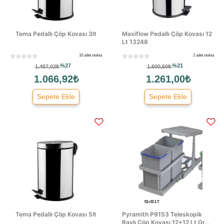
Tema Pedallı Çöp Kovası 3lt
Maxiflow Pedallı Çöp Kovası 12
Lt 13248
10 adet stokta
2 adet stokta
%27
%21
1.467,02₺
1.600,50₺
1.066,92₺
1.261,00₺
Sepete Ekle
Sepete Ekle
Tema Pedallı Çöp Kovası 5lt
Pyramith P9153 Teleskopik
Raylı Çöp Kovası 12+12 Lt Gr...