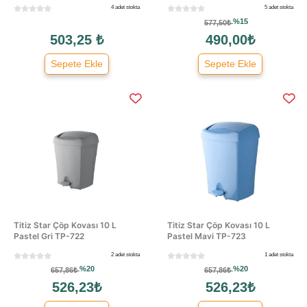
4 adet stokta
5 adet stokta
%15
577,50₺
503,25 ₺
490,00₺
Sepete Ekle
Sepete Ekle
Titiz Star Çöp Kovası 10 L
Titiz Star Çöp Kovası 10 L
Pastel Gri TP-722
Pastel Mavi TP-723
2 adet stokta
1 adet stokta
%20
%20
657,86₺
657,86₺
526,23₺
526,23₺