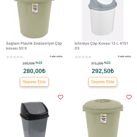
Sağlam Plastik Endüstriyel Çöp
İstiridye Çöp Kovası 13 L 4151
kovası 50 lt
03
4 adet stokta
8 adet stokta
%15
%21
330,00₺
371,25₺
280,00₺
292,50₺
Sepete Ekle
Sepete Ekle