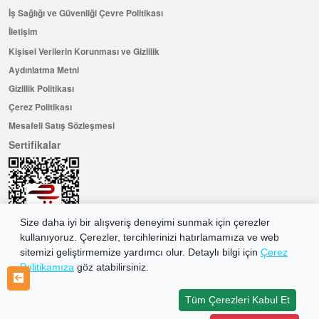
İş Sağlığı ve Güvenliği Çevre Politikası
İletişim
Kişisel Verilerin Korunması ve Gizlilik
Aydınlatma Metni
Gizlilik Politikası
Çerez Politikası
Mesafeli Satış Sözleşmesi
Sertifikalar
Size daha iyi bir alışveriş deneyimi sunmak için çerezler
kullanıyoruz. Çerezler, tercihlerinizi hatırlamamıza ve web
sitemizi geliştirmemize yardımcı olur. Detaylı bilgi için
Çerez
Politikamıza
göz atabilirsiniz.
Hemen Üye Olun ...ve 100 ₺ değerinde indirim kuponu kazanın
Üye Ol
Tüm Çerezleri Kabul Et