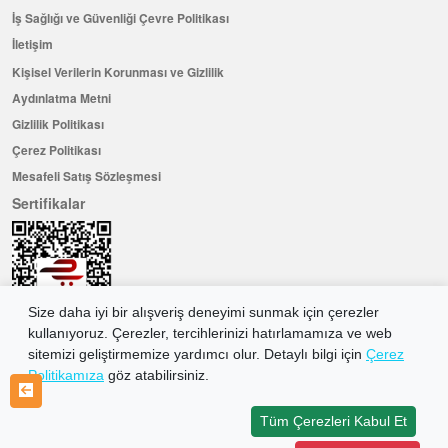
İş Sağlığı ve Güvenliği Çevre Politikası
İletişim
Kişisel Verilerin Korunması ve Gizlilik
Aydınlatma Metni
Gizlilik Politikası
Çerez Politikası
Mesafeli Satış Sözleşmesi
Sertifikalar
Size daha iyi bir alışveriş deneyimi sunmak için çerezler
kullanıyoruz. Çerezler, tercihlerinizi hatırlamamıza ve web
sitemizi geliştirmemize yardımcı olur. Detaylı bilgi için
Çerez
Politikamıza
göz atabilirsiniz.
Hemen Üye Olun ...ve 100 ₺ değerinde indirim kuponu kazanın
Üye Ol
Tüm Çerezleri Kabul Et