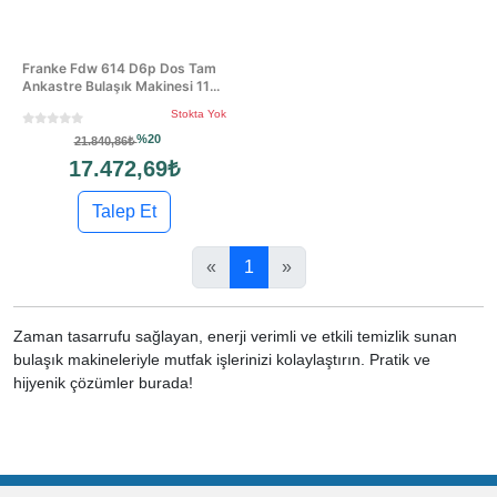
Franke Fdw 614 D6p Dos Tam
Ankastre Bulaşık Makinesi 11...
Stokta Yok
%20
21.840,86₺
17.472,69₺
Talep Et
«
1
»
Zaman tasarrufu sağlayan, enerji verimli ve etkili temizlik sunan
bulaşık makineleriyle mutfak işlerinizi kolaylaştırın. Pratik ve
hijyenik çözümler burada!