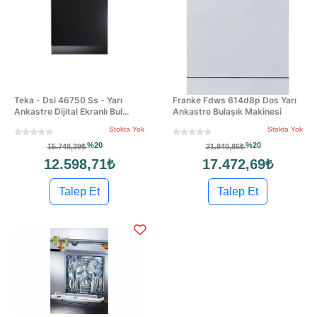
Teka - Dsi 46750 Ss - Yarı
Franke Fdws 614d8p Dos Yarı
Ankastre Dijital Ekranlı Bul...
Ankastre Bulaşık Makinesi
Stokta Yok
Stokta Yok
%20
%20
15.748,39₺
21.840,86₺
12.598,71₺
17.472,69₺
Talep Et
Talep Et