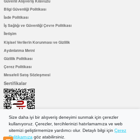
Güvenli Alışveriş Kılavuzu
Bilgi Güvenliği Politikası
İade Politikası
İş Sağlığı ve Güvenliği Çevre Politikası
İletişim
Kişisel Verilerin Korunması ve Gizlilik
Aydınlatma Metni
Gizlilik Politikası
Çerez Politikası
Mesafeli Satış Sözleşmesi
Sertifikalar
Size daha iyi bir alışveriş deneyimi sunmak için çerezler
kullanıyoruz. Çerezler, tercihlerinizi hatırlamamıza ve web
sitemizi geliştirmemize yardımcı olur. Detaylı bilgi için
Çerez
Politikamıza
göz atabilirsiniz.
Hemen Üye Olun ...ve 100 ₺ değerinde indirim kuponu kazanın