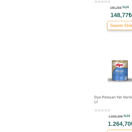
%24
196,35₺
148,77₺
Sepete Ekl
Dyo Pinosan Yat Verni
Lt
%24
1.669,39₺
1.264,70