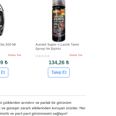
Cila 300 Ml
Autokit Super-x Lastik Tamir
Spreyi Ve Şişirici
Stokta Yok
Stokta Yok
9 ₺
134,26 ₺
 Et
Talep Et
i çiziklerden arındırır ve parlak bir görünüm
rı ve güneşin zararlı etkilerinden koruyan ürünler. Her
mürlü ve parıl parıl görünmesini sağlayın!