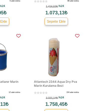
6 adet stokta
88 adet stokta
%24
%24
1.416,53₺
95₺
1.073,13₺
 Ekle
Sepete Ekle
atlanır Marin
Atlantech 2344 Aqua Dry Pva
Marin Kurulama Bezi
12 adet stokta
104 adet stokta
%24
%24
2.321,14₺
,13₺
1.758,45₺