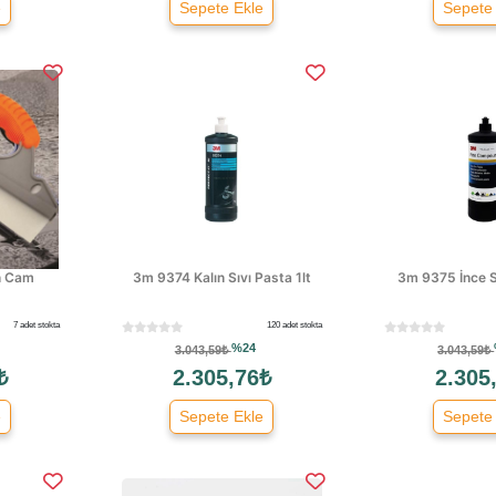
e
Sepete Ekle
Sepete
on Cam
3m 9374 Kalın Sıvı Pasta 1lt
3m 9375 İnce Sı
7 adet stokta
120 adet stokta
%24
3.043,59₺
3.043,59₺
₺
2.305,76₺
2.305
e
Sepete Ekle
Sepete