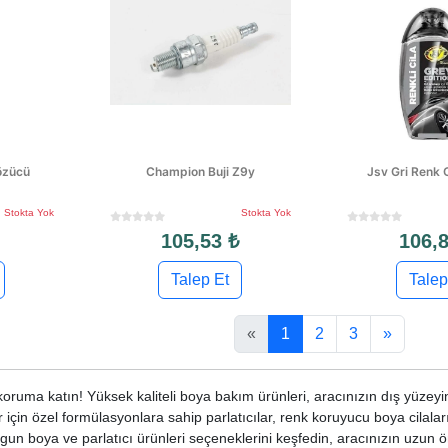
özücü
Champion Buji Z9y
Jsv Gri Renk 
Stokta Yok
Stokta Yok
105,53 ₺
106,8
Talep Et
Talep
«
1
2
3
»
koruma katın! Yüksek kaliteli boya bakım ürünleri, aracınızın dış yüzeyin
ler için özel formülasyonlara sahip parlatıcılar, renk koruyucu boya cilala
gun boya ve parlatıcı ürünleri seçeneklerini keşfedin, aracınızın uzun ö