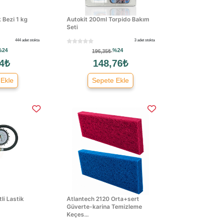
k Bezi 1 kg
Autokit 200ml Torpido Bakım
Seti
444 adet stokta
3 adet stokta
%24
%24
196,35₺
4₺
148,76₺
 Ekle
Sepete Ekle
li Lastik
Atlantech 2120 Orta+sert
Güverte-karina Temizleme
Keçes...