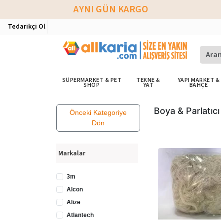
AYNI GÜN KARGO
Tedarikçi Ol
SÜPERMARKET & PET
TEKNE &
YAPI MARKET &
SHOP
YAT
BAHÇE
Boya & Parlatıcı
Önceki Kategoriye
Dön
Markalar
3m
Alcon
Alize
Atlantech