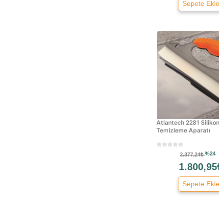
Sepete Ekl
Atlantech 2281 Silik
Temizleme Aparatı
%24
2.377,24₺
1.800,95
Sepete Ekl