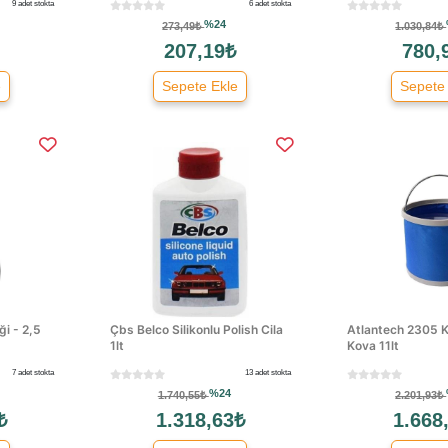
9 adet stokta
6 adet stokta
%24
273,49₺
1.030,84₺
207,19₺
780,
e
Sepete Ekle
Sepete
ği - 2,5
Çbs Belco Silikonlu Polish Cila
Atlantech 2305 K
1lt
Kova 11lt
7 adet stokta
13 adet stokta
%24
1.740,55₺
2.201,93₺
₺
1.318,63₺
1.668