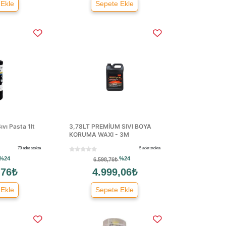
 Ekle
Sepete Ekle
vı Pasta 1lt
3,78LT PREMİUM SIVI BOYA
KORUMA WAXI - 3M
79 adet stokta
5 adet stokta
%24
%24
6.598,76₺
,76₺
4.999,06₺
 Ekle
Sepete Ekle