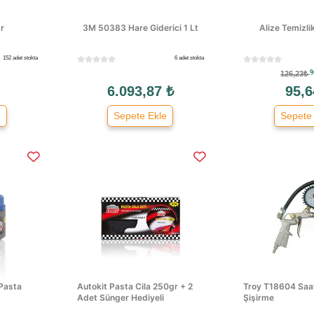
r
3M 50383 Hare Giderici 1 Lt
Alize Temizli
152 adet stokta
6 adet stokta
126,23₺
6.093,87 ₺
95,6
e
Sepete Ekle
Sepete
 Pasta
Autokit Pasta Cila 250gr + 2
Troy T18604 Saat
Adet Sünger Hediyeli
Şişirme