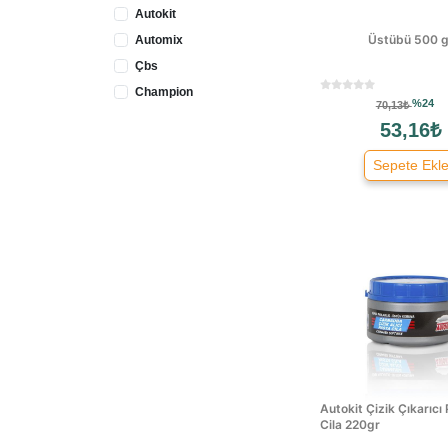
Autokit
Üstübü 500 g
Automix
Çbs
Champion
%24
70,13₺
Dyo
53,16₺
Forespar
Sepete Ekl
Jsv
Magic
Maxil
Meşem
Motopower
Nautix
Optima
Polisil
Teroson
Troy
Autokit Çizik Çıkarıcı
Cila 220gr
Varta