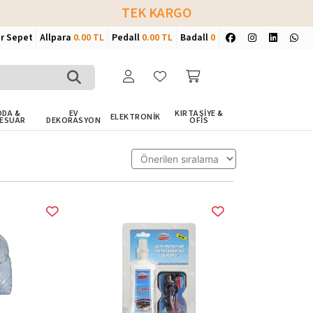
TEK KARGO
ir Sepet
Allpara
0.00 TL
Pedall
0.00 TL
Badall
0
DA &
EV
KIRTASİYE &
ELEKTRONİK
ESUAR
DEKORASYON
OFİS