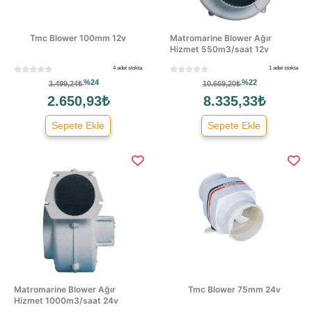
Tmc Blower 100mm 12v
Matromarine Blower Ağır
Hizmet 550m3/saat 12v
4 adet stokta
1 adet stokta
%24
%22
3.499,24₺
10.669,20₺
2.650,93₺
8.335,33₺
Sepete Ekle
Sepete Ekle
Matromarine Blower Ağır
Tmc Blower 75mm 24v
Hizmet 1000m3/saat 24v