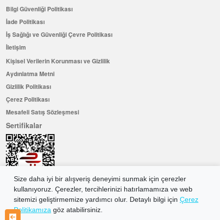
Bilgi Güvenliği Politikası
İade Politikası
İş Sağlığı ve Güvenliği Çevre Politikası
İletişim
Kişisel Verilerin Korunması ve Gizlilik
Aydınlatma Metni
Gizlilik Politikası
Çerez Politikası
Mesafeli Satış Sözleşmesi
Sertifikalar
Size daha iyi bir alışveriş deneyimi sunmak için çerezler
kullanıyoruz. Çerezler, tercihlerinizi hatırlamamıza ve web
sitemizi geliştirmemize yardımcı olur. Detaylı bilgi için
Çerez
Politikamıza
göz atabilirsiniz.
Hemen Üye Olun ...ve 100 ₺ değerinde indirim kuponu kazanın