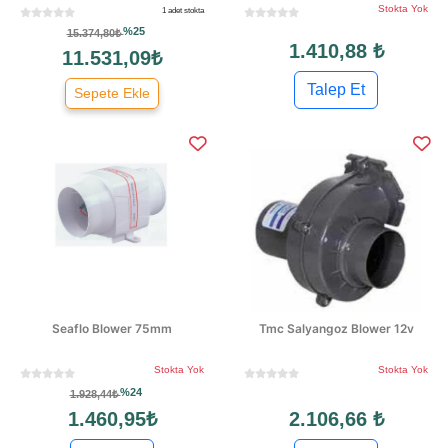
Stokta Yok
1 adet stokta
%25
15.374,80₺
1.410,88 ₺
11.531,09₺
Talep Et
Sepete Ekle
Seaflo Blower 75mm
Tmc Salyangoz Blower 12v
Stokta Yok
Stokta Yok
%24
1.928,44₺
1.460,95₺
2.106,66 ₺