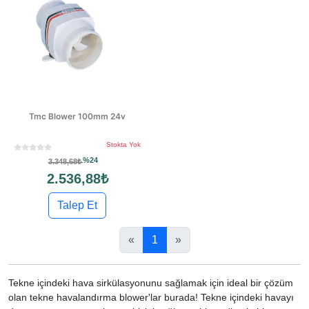
Tmc Blower 100mm 24v
Stokta Yok
%24
3.348,68₺
2.536,88₺
Talep Et
«
1
»
Tekne içindeki hava sirkülasyonunu sağlamak için ideal bir çözüm
olan tekne havalandırma blower'lar burada! Tekne içindeki havayı