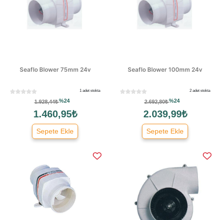
Seaflo Blower 75mm 24v
Seaflo Blower 100mm 24v
1 adet stokta
2 adet stokta
%24
%24
1.928,44₺
2.692,80₺
1.460,95₺
2.039,99₺
Sepete Ekle
Sepete Ekle