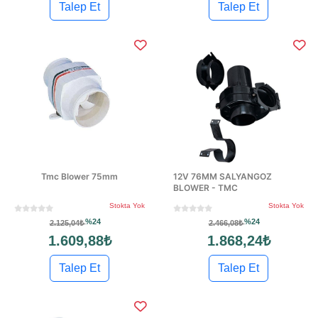
Talep Et
Talep Et
Tmc Blower 75mm
12V 76MM SALYANGOZ
BLOWER - TMC
Stokta Yok
Stokta Yok
%24
%24
2.125,04₺
2.466,08₺
1.609,88₺
1.868,24₺
Talep Et
Talep Et