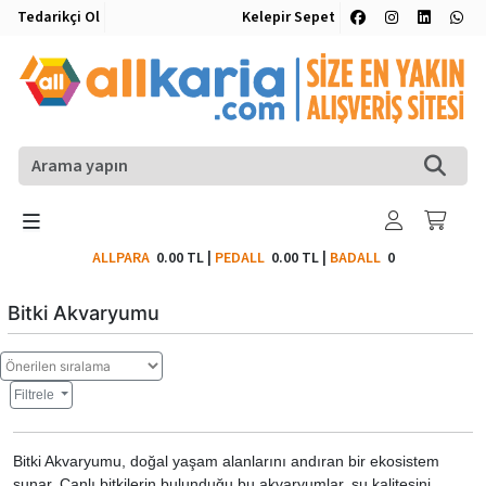
Tedarikçi Ol
Kelepir Sepet
ALLPARA
0.00 TL
|
PEDALL
0.00 TL
|
BADALL
0
Bitki Akvaryumu
Filtrele
Bitki Akvaryumu, doğal yaşam alanlarını andıran bir ekosistem
sunar. Canlı bitkilerin bulunduğu bu akvaryumlar, su kalitesini