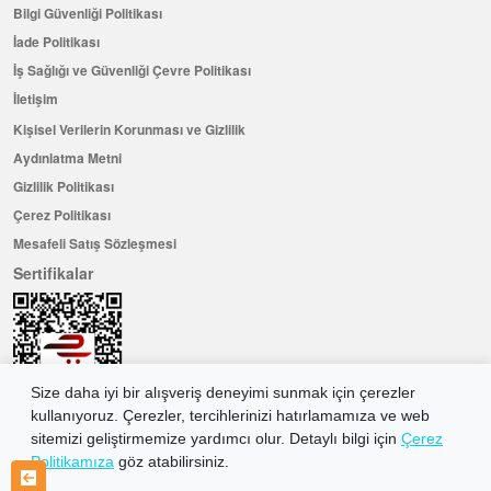
Bilgi Güvenliği Politikası
İade Politikası
İş Sağlığı ve Güvenliği Çevre Politikası
İletişim
Kişisel Verilerin Korunması ve Gizlilik
Aydınlatma Metni
Gizlilik Politikası
Çerez Politikası
Mesafeli Satış Sözleşmesi
Sertifikalar
Size daha iyi bir alışveriş deneyimi sunmak için çerezler
kullanıyoruz. Çerezler, tercihlerinizi hatırlamamıza ve web
sitemizi geliştirmemize yardımcı olur. Detaylı bilgi için
Çerez
Politikamıza
göz atabilirsiniz.
Hemen Üye Olun ...ve 100 ₺ değerinde indirim kuponu kazanın