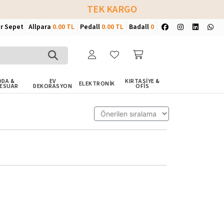
TEK KARGO
ir Sepet
Allpara
0.00 TL
Pedall
0.00 TL
Badall
0
DA &
EV
KIRTASİYE &
ELEKTRONİK
ESUAR
DEKORASYON
OFİS