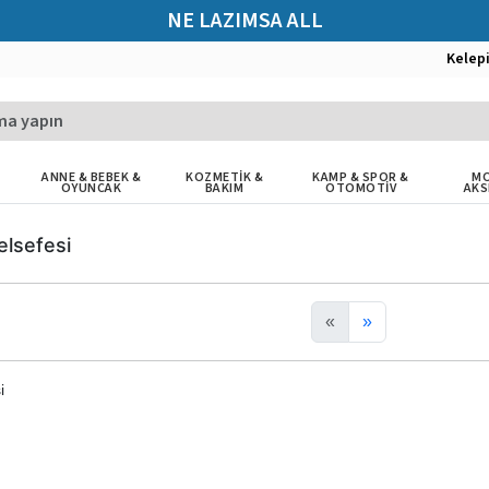
NE LAZIMSA ALL
Kelep
ANNE & BEBEK &
KOZMETİK &
KAMP & SPOR &
MO
OYUNCAK
BAKIM
OTOMOTİV
AKS
Felsefesi
«
»
i