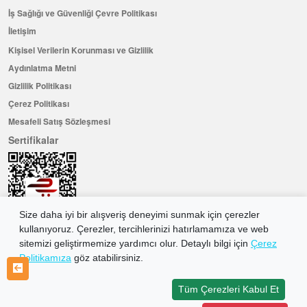
İş Sağlığı ve Güvenliği Çevre Politikası
İletişim
Kişisel Verilerin Korunması ve Gizlilik
Aydınlatma Metni
Gizlilik Politikası
Çerez Politikası
Mesafeli Satış Sözleşmesi
Sertifikalar
Size daha iyi bir alışveriş deneyimi sunmak için çerezler
kullanıyoruz. Çerezler, tercihlerinizi hatırlamamıza ve web
sitemizi geliştirmemize yardımcı olur. Detaylı bilgi için
Çerez
Politikamıza
göz atabilirsiniz.
Hemen Üye Olun ...ve 100 ₺ değerinde indirim kuponu kazanın
Üye Ol
Tüm Çerezleri Kabul Et