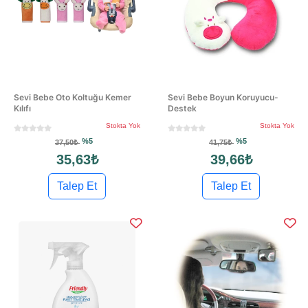
Sevi Bebe Oto Koltuğu Kemer
Sevi Bebe Boyun Koruyucu-
Kılıfı
Destek
Stokta Yok
Stokta Yok
%5
%5
37,50₺
41,75₺
35,63₺
39,66₺
Talep Et
Talep Et