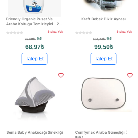
Friendly Organic Puset Ve
Kraft Bebek Dikiz Aynası
Araba Koltuğu Temizleyici - 2...
Stokta Yok
Stokta Yok
%5
%5
72,60₺
104,74₺
68,97₺
99,50₺
Talep Et
Talep Et
Sema Baby Anakucağı Sinekliği
Comfymax Araba Güneşliği (
Ikili )