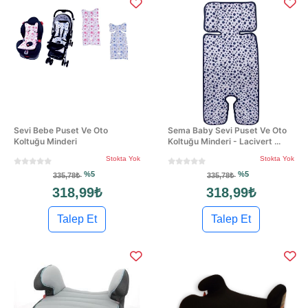
Sevi Bebe Puset Ve Oto
Sema Baby Sevi Puset Ve Oto
Koltuğu Minderi
Koltuğu Minderi - Lacivert ...
Stokta Yok
Stokta Yok
%5
%5
335,78₺
335,78₺
318,99₺
318,99₺
Talep Et
Talep Et