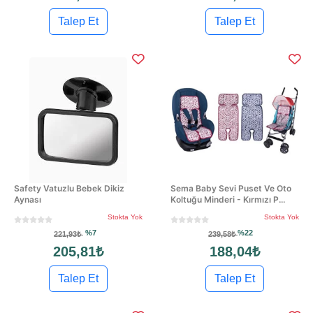
Talep Et
Talep Et
Safety Vatuzlu Bebek Dikiz
Sema Baby Sevi Puset Ve Oto
Aynası
Koltuğu Minderi - Kırmızı P...
Stokta Yok
Stokta Yok
%7
%22
221,93₺
239,58₺
205,81₺
188,04₺
Talep Et
Talep Et