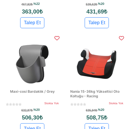
%22
%20
467,92₺
539,62₺
363,00₺
431,69₺
Talep Et
Talep Et
Maxi-cosi Bardaklık / Grey
Nania 15-36kg Yükseltici Oto
Koltuğu - Racing
Stokta Yok
Stokta Yok
%20
%20
632,87₺
635,94₺
506,30₺
508,75₺
Talep Et
Talep Et