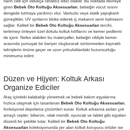
narin cildi için oldukça rahatsız edici olabilir. Bu noktada devreye
giren
Bebek Oto Koltuğu Aksesuarları
, bebeğin vücut ısısını
dengede tutmaya yardımcı olur. Vantuzlu veya statik yapışkanlı
güneşlikler, UV ışınlarını bloke ederek iç mekanın serin kalmasını
sağlar. Kaliteli bir
Bebek Oto Koltuğu Aksesuarları
tercihi,
terlemeyi önleyen özel dokulu koltuk kılıflarını ve kemer pedlerini
de içerir. Nefes alabilen bu materyaller, bebeğin cildiyle kemer
arasında yumuşak bir bariyer oluşturarak sürtünmeden kaynaklı
tahrişlerin önüne geçer ve uzun yolculuklardaki huzursuzluğu
minimuma indirir.
Düzen ve Hijyen: Koltuk Arkası
Organize Ediciler
Araç içindeki kalabalığı yönetmek ve bebek bakım eşyalarına
hızlıca ulaşmak için tasarlanan
Bebek Oto Koltuğu Aksesuarları
,
fonksiyonel depolama çözümleri sunar. Koltuk arkasına asılan çok
amaçlı cepler; biberon, ıslak mendil, oyuncak ve tablet gibi eşyaları
düzenli bir şekilde tutar. Kaliteli bir
Bebek Oto Koltuğu
Aksesuarları
koleksiyonunda yer alan koltuk koruyucu örtüler ise