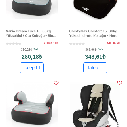
Nania Dream Luxe 15-36kg
Comfymax Comfort 15-36kg
Yükseltici / Oto Koltuğu - Blu...
Yükseltici-oto Koltuğu - Nero
Stokta Yok
Stokta Yok
%20
%5
350,23₺
366,96₺
280,18₺
348,61₺
Talep Et
Talep Et