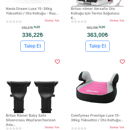
Nania Dream Luxe 15-36kg
Britax-römer Versafix Oto
Yükseltici / Oto Koltuğu - Rou...
Koltuğu Için Termo Soğutucu
K...
Stokta Yok
Stokta Yok
%20
%20
420,27₺
453,75₺
336,22₺
363,00₺
Talep Et
Talep Et
Britax Römer Baby Safe
Comfymax Prestige Luxe 15-
Silvercross Wayfarer/horizon
36kg Yükseltici / Oto Koltuğu...
Ada...
Stokta Yok
Stokta Yok