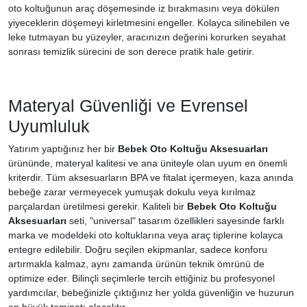
oto koltuğunun araç döşemesinde iz bırakmasını veya dökülen
yiyeceklerin döşemeyi kirletmesini engeller. Kolayca silinebilen ve
leke tutmayan bu yüzeyler, aracınızın değerini korurken seyahat
sonrası temizlik sürecini de son derece pratik hale getirir.
Materyal Güvenliği ve Evrensel
Uyumluluk
Yatırım yaptığınız her bir
Bebek Oto Koltuğu Aksesuarları
ürününde, materyal kalitesi ve ana üniteyle olan uyum en önemli
kriterdir. Tüm aksesuarların BPA ve fitalat içermeyen, kaza anında
bebeğe zarar vermeyecek yumuşak dokulu veya kırılmaz
parçalardan üretilmesi gerekir. Kaliteli bir
Bebek Oto Koltuğu
Aksesuarları
seti, "universal" tasarım özellikleri sayesinde farklı
marka ve modeldeki oto koltuklarına veya araç tiplerine kolayca
entegre edilebilir. Doğru seçilen ekipmanlar, sadece konforu
artırmakla kalmaz, aynı zamanda ürünün teknik ömrünü de
optimize eder. Bilinçli seçimlerle tercih ettiğiniz bu profesyonel
yardımcılar, bebeğinizle çıktığınız her yolda güvenliğin ve huzurun
en büyük teminatı olacaktır.