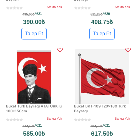
Stokta Yok
Stokta Yok
%21
%20
495,00₺
511,25₺
390,00₺
408,75₺
Talep Et
Talep Et
Buket Türk Bayrağı ATATÜRK'lü
Buket BKT-109 120x180 Türk
100*150cm
Bayrağı
Stokta Yok
Stokta Yok
%21
%21
742,50₺
783,75₺
585,00₺
617,50₺