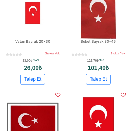
Vatan Bayrak 20x30
Buket Bayrak 30*45
Stokta Yok
Stokta Yok
%21
%21
33,00₺
128,70₺
26,00₺
101,40₺
Talep Et
Talep Et