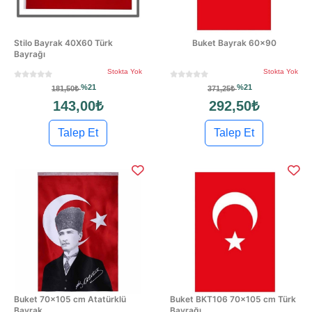
Stilo Bayrak 40X60 Türk
Buket Bayrak 60x90
Bayrağı
Stokta Yok
Stokta Yok
%21
%21
181,50₺
371,25₺
143,00₺
292,50₺
Talep Et
Talep Et
Buket 70x105 cm Atatürklü
Buket BKT106 70x105 cm Türk
Bayrak
Bayrağı