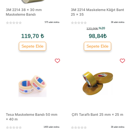
3M 2214 38 × 30 mm
3M 2214 Maskeleme Kâğıt Bant
Maskeleme Bandı
25 × 35
575 adet stokta
38 adet stokta
%20
123,00₺
119,70 ₺
98,84₺
Sepete Ekle
Sepete Ekle
Tesa Maskeleme Bandı 50 mm
Çift Taraflı Bant 25 mm × 25 m
× 40 m
1400 adet stokta
38 adet stokta