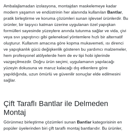
Ambalajlamadan izolasyona, montajdan maskelemeye kadar
modern yaşamın ve endüstrinin her alanında kullanılan
Bantlar
,
pratik birleştirme ve koruma çözümleri sunan işlevsel ürünlerdir. Bu
ürünler, bir taşıyıcı katman üzerine uygulanan özel yapışkan
formülleri sayesinde yüzeylere anında tutunma sağlar ve vida, çivi
veya sıvı yapıştırıcı gibi geleneksel yöntemlere hızlı bir alternatif
oluşturur. Kullanım amacına göre kopma mukavemeti, ısı direnci
ve yapışkanlık gücü değişkenlik gösteren bu yardımcı malzemeler,
hem profesyonel atölyelerde hem de ev tipi hobi işlerinde
vazgeçilmezdir. Doğru ürün seçimi, uygulamanın yapılacağı
yüzeyin dokusuna ve maruz kalacağı dış etkenlere göre
yapıldığında, uzun ömürlü ve güvenilir sonuçlar elde edilmesini
sağlar.
Çift Taraflı Bantlar ile Delmeden
Montaj
Görünmez birleştirme çözümleri sunan
Bantlar
kategorisinin en
popüler üyelerinden biri çift taraflı montaj bantlarıdır. Bu ürünler,