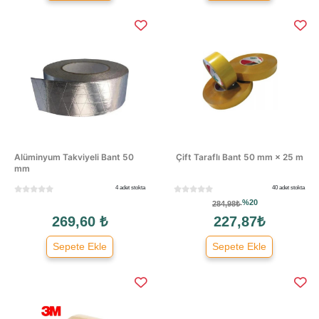
Alüminyum Takviyeli Bant 50
Çift Taraflı Bant 50 mm × 25 m
mm
4 adet stokta
40 adet stokta
%20
284,98₺
269,60 ₺
227,87₺
Sepete Ekle
Sepete Ekle