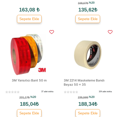
%20
169,67₺
163,08 ₺
135,62₺
Sepete Ekle
Sepete Ekle
3M Yansıtıcı Bant 50 m
3M 2214 Maskeleme Bandı
Beyaz 50 × 35
37 adet stokta
104 adet stokta
%20
%20
231,17₺
235,56₺
185,04₺
188,34₺
Sepete Ekle
Sepete Ekle