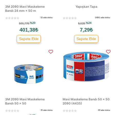
3M 2090 Mavi Maskeleme
Yapışkan Tapa
Bandı 24 mm × 50 m
52 adet stokta
14841 adet stokta
%20
%24
500,77₺
9,62₺
401,38₺
7,29₺
Sepete Ekle
Sepete Ekle
3M 2090 Mavi Maskeleme
Mavi Maskeleme Bandı 50 × 50
Bandı 50 × 50
2090 (4435)
35 adet stokta
65 adet stokta