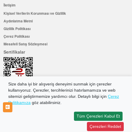
İletişim
Kişisel Verilerin Korunması ve Gizlilik
Aydınlatma Metni
Gizlilik Politikası
Çerez Politikası
Mesafeli Satış Sözleşmesi
Sertifikalar
Size daha iyi bir alışveriş deneyimi sunmak için çerezler
kullanıyoruz. Çerezler, tercihlerinizi hatırlamamıza ve web
sitemizi geliştirmemize yardımcı olur. Detaylı bilgi için
Çerez
Politikamıza
göz atabilirsiniz.
Hemen Üye Olun ...ve 100 ₺ değerinde indirim kuponu kazanın
Üye Ol
Tüm Çerezleri Kabul Et
Çerezleri Reddet
2026 Allkaria Elektronik Tic. A.Ş. Her Hakkı Saklıdır.