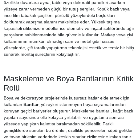
özellikle duvarlara ayna, tablo veya dekoratif panelleri asarken
yüzeye zarar vermeden güçlü bir tutuş sergiler. Köpük bazlı veya
ince film tabakalı çeşitleri, pürüzlü yüzeylerdeki boşlukları
doldurarak yapışma alanını maksimize eder. Yüksek taşıma
kapasiteli silikonize modeller ise otomotiv ve inşaat sektöründe ağır
parçaların sabitlenmesinde bile güvenle kullanılır. Matkap veya çivi
kullanımının mümkün olmadığı cam ve metal gibi hassas
yüzeylerde, çift taraflı yapıştırma teknolojisi estetik ve temiz bir bitiş
sunarak montaj süreçlerini kolaylaştırır.
Maskeleme ve Boya Bantlarının Kritik
Rolü
Boya ve dekorasyon projelerinde kusursuz hatlar elde etmek için
kullanılan
Bantlar
, yüzeyleri istenmeyen boya sıçramalarından
koruyan geçici bariyerler oluşturur. Maskeleme bantları, kağıt bazlı
yapıları sayesinde elle kolayca yırtılabilir ve uygulama sonrası
yüzeyde yapışkan kalıntısı bırakmadan sökülebilir. Farklı
genişliklerde sunulan bu ürünler, özellikle pencereler, süpürgelikler
ve tavan birleşim yerlerinde keskin sınırlar çizilmesine imkan tanır.