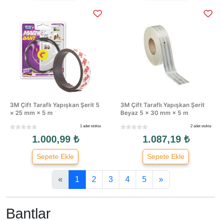
3M Çift Taraflı Yapışkan Şerit 5
3M Çift Taraflı Yapışkan Şerit
× 25 mm × 5 m
Beyaz 5 × 30 mm × 5 m
1 adet stokta
2 adet stokta
1.000,99 ₺
1.087,19 ₺
Sepete Ekle
Sepete Ekle
«
1
2
3
4
5
»
Bantlar