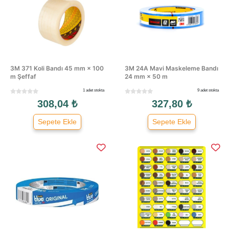
3M 371 Koli Bandı 45 mm × 100
3M 24A Mavi Maskeleme Bandı
m Şeffaf
24 mm × 50 m
1 adet stokta
9 adet stokta
308,04 ₺
327,80 ₺
Sepete Ekle
Sepete Ekle