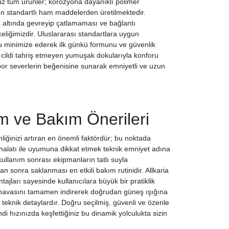
muz tüm ürünler; korozyona dayanıklı polimer
tün standartlı ham maddelerden üretilmektedir.
eş altında gevreyip çatlamaması ve bağlantı
eliğimizdir. Uluslararası standartlara uygun
u minimize ederek ilk günkü formunu ve güvenlik
 cildi tahriş etmeyen yumuşak dokularıyla konforu
spor severlerin beğenisine sunarak emniyetli ve uzun
m ve Bakım Önerileri
iğinizi artıran en önemli faktördür; bu noktada
halatı ile uyumuna dikkat etmek teknik emniyet adına
ullanım sonrası ekipmanların tatlı suyla
 sonra saklanması en etkili bakım rutinidir. Allkaria
jları sayesinde kullanıcılara büyük bir pratiklik
sı havasını tamamen indirerek doğrudan güneş ışığına
eknik detaylardır. Doğru seçilmiş, güvenli ve özenle
di hızınızda keşfettiğiniz bu dinamik yolculukta sizin