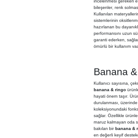
incelenmesi gereken en
bileşenler, renk solma
Kullanılan materyalleri
sistemlerinin oksitlen
hazırlanan bu dayanıkl
performansını uzun sür
garanti ederken, sağla
ömürlü bir kullanım vaa
Banana & 
Kullanıcı sayısına, çe
banana & ringo
ürünle
hayati önem taşır. Ürü
durulanması, üzerinde b
koleksiyonundaki fonksi
sağlar. Özellikle ürün
maruz kalmayan oda sıc
bakılan bir
banana & 
en değerli keyif deste