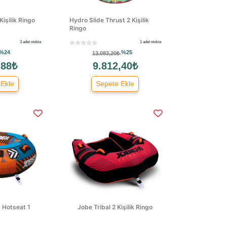
işilik Ringo
Hydro Slide Thrust 2 Kişilik
Ringo
3 adet stokta
1 adet stokta
%24
%25
13.083,20₺
,88₺
9.812,40₺
 Ekle
Sepete Ekle
 Hotseat 1
Jobe Tribal 2 Kişilik Ringo