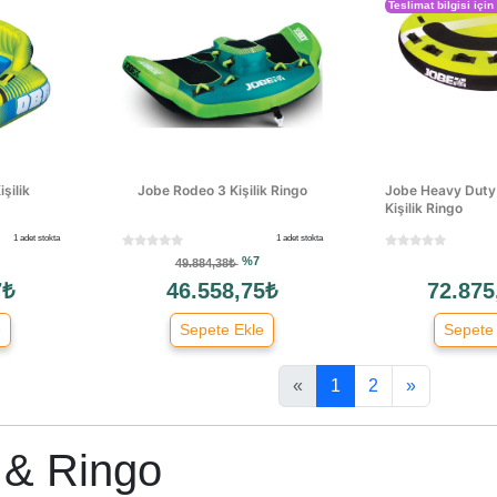
Teslimat bilgisi için
şilik
Jobe Rodeo 3 Kişilik Ringo
Jobe Heavy Duty 
Kişilik Ringo
1 adet stokta
1 adet stokta
%7
49.884,38₺
7₺
46.558,75₺
72.875
e
Sepete Ekle
Sepete
«
1
2
»
 & Ringo