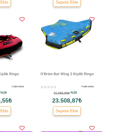
 Ekle
Sepete Ekle
işilik Ringo
O'Brien Bat Wing 2 Kişilik Ringo
1 adet stokta
4 adet stokta
%26
%26
₺
31.685,88₺
,55₺
23.508,87₺
 Ekle
Sepete Ekle