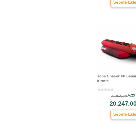
Sepete Ekl
Jobe Chaser 4P Bana
Kırmızı
%23
26.152,38₺
20.247,0
Sepete Ekl