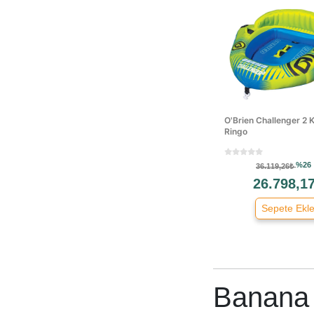
O'Brien Challenger 2 Ki
Ringo
%26
36.119,26₺
26.798,1
Sepete Ekl
Banana