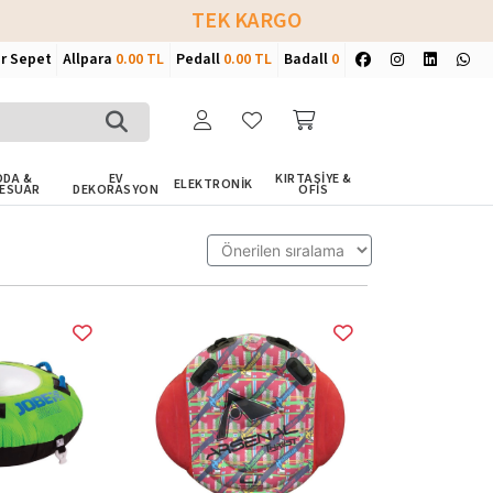
TEK KARGO
ir Sepet
Allpara
0.00 TL
Pedall
0.00 TL
Badall
0
DA &
EV
KIRTASİYE &
ELEKTRONİK
ESUAR
DEKORASYON
OFİS