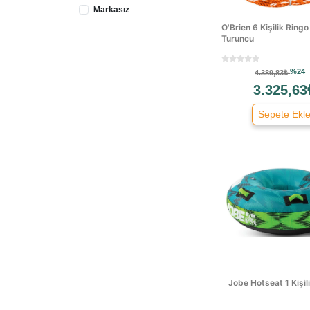
Markasız
O'Brien 6 Kişilik Ringo 
Turuncu
%24
4.389,83₺
3.325,63
Sepete Ekl
Jobe Hotseat 1 Kişil