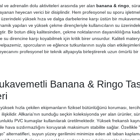
l ve adrenalin dolu aktiviteleri arasında yer alan
banana & ringo
, sür
anan heyecan verici bir disiplindir. Hem profesyonel su sporu işletmel
 üzerindeki yüksek hıza ve dalga darbelerine karşı üstün bir mukaveme
inamik yapıları ve yüksek çekme dirençleriyle kullanıcıların su üzerind
ştir. Bir botun dikiş kalitesinden, çekme noktalarının dayanıklılığına kad
su direncine karşı koyabilmek için kritik birer unsurdur. Kaliteli materya
elpazemiz, sporcuların ve eğlence tutkunlarının suyla olan etkileşimler
eyecanını profesyonel bir teknik altyapıyla birleştirerek uzun ömürlü bi
kavemetli Banana & Ringo Tas
ri
 yüksek hızla çekilen ekipmanların fiziksel bütünlüğünü koruması, terci
 ilişkilidir. Allkaria'nın sunduğu seçkin koleksiyonda yer alan ürünler, 
uklu PVC kumaşlar kullanılarak üretilmektedir. Yüksek frekanslı kaynak te
le hava sızdırmazlığını koruyarak maksimum stabilite sağlar. Özellikle 
ringo" alternatifleri, suyun yüzey gerilimini minimize eden alt taban k