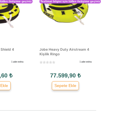
 lütfen iletişime geçiniz
Teslimat bilgisi için lütfen iletişime geçiniz
Shield 4
Jobe Heavy Duty Airstream 4
Kişilik Ringo
1 adet stokta
1 adet stokta
,60 ₺
77.599,90 ₺
 Ekle
Sepete Ekle