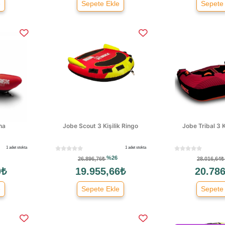
e
Sepete Ekle
Sepete
na
Jobe Scout 3 Kişilik Ringo
Jobe Tribal 3 K
1 adet stokta
1 adet stokta
%26
26.896,76₺
28.016,64
0₺
19.955,66₺
20.786
e
Sepete Ekle
Sepete