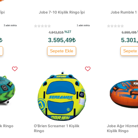
İpi
Jobe 7-10 Kişilik Ringo İpi
Jobe Rumble 1 K
3 adet stokta
1 adet stokta
%27
4.943,81₺
6.998,48₺
₺
3.595,49₺
5.301
e
Sepete Ekle
Sepete
ik Ringo
O'Brien Screamer 1 Kişilik
Jobe Ağır Hizmet
Ringo
Kişilik Ringo