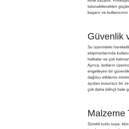
ivme kazanır. Fonksiy
tutunabilecekleri güçle
başarır ve kullanıcının
Güvenlik 
Su üzerindeki hareketli
ekipmanlarında kullanıl
halkalar ve çok katman
Ayrıca, botların üzerin
engelleyen bir güvenlik
dağıtıcı etkilerini min
açıdan kusursuz bir zem
çok daha bilinçli hale 
Malzeme T
Sürekli tuzlu suya, kl