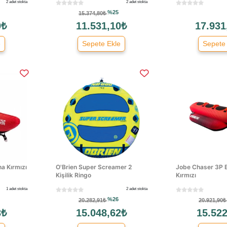
2 adet stokta
2 adet stokta
%25
15.374,80₺
0₺
11.531,10₺
17.931
e
Sepete Ekle
Sepete
a Kırmızı
O'Brien Super Screamer 2
Jobe Chaser 3P 
Kişilik Ringo
Kırmızı
1 adet stokta
2 adet stokta
%26
20.282,91₺
20.921,90
3₺
15.048,62₺
15.522