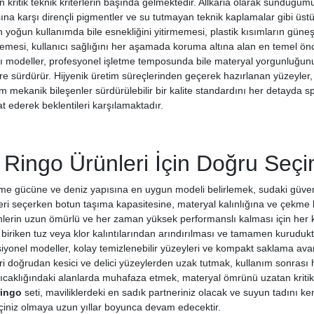
 kritik teknik kriterlerin başında gelmektedir. Allkaria olarak sunduğu
sına karşı dirençli pigmentler ve su tutmayan teknik kaplamalar gibi üs
n yoğun kullanımda bile esnekliğini yitirmemesi, plastik kısımların gün
memesi, kullanıcı sağlığını her aşamada koruma altına alan en temel önc
ı modeller, profesyonel işletme temposunda bile materyal yorgunluğun
e sürdürür. Hijyenik üretim süreçlerinden geçerek hazırlanan yüzeyler,
m mekanik bileşenler sürdürülebilir bir kalite standardını her detayda 
t ederek beklentileri karşılamaktadır.
Ringo Ürünleri İçin Doğru Seçi
kme gücüne ve deniz yapısına en uygun modeli belirlemek, sudaki güvenl
ri seçerken botun taşıma kapasitesine, materyal kalınlığına ve çekme 
nlerin uzun ömürlü ve her zaman yüksek performanslı kalması için her k
iriken tuz veya klor kalıntılarından arındırılması ve tamamen kuruduktan
yonel modeller, kolay temizlenebilir yüzeyleri ve kompakt saklama avanta
leri doğrudan kesici ve delici yüzeylerden uzak tutmak, kullanım sonra
aklığındaki alanlarda muhafaza etmek, materyal ömrünü uzatan kritik t
ringo
seti, maviliklerdeki en sadık partneriniz olacak ve suyun tadını ken
kçiniz olmaya uzun yıllar boyunca devam edecektir.