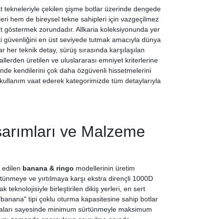
at tekneleriyle çekilen şişme botlar üzerinde dengede
eri hem de bireysel tekne sahipleri için vazgeçilmez
t göstermek zorundadır. Allkaria koleksiyonunda yer
eki güvenliğini en üst seviyede tutmak amacıyla dünya
ar her teknik detay, sürüş sırasında karşılaşılan
llerden üretilen ve uluslararası emniyet kriterlerine
inde kendilerini çok daha özgüvenli hissetmelerini
r kullanım vaat ederek kategorimizde tüm detaylarıyla
arımları ve Malzeme
h edilen
banana & ringo
modellerinin üretim
sürtünmeye ve yırtılmaya karşı ekstra dirençli 1000D
knolojisiyle birleştirilen dikiş yerleri, en sert
"banana" tipi çoklu oturma kapasitesine sahip botlar
aplamaları sayesinde minimum sürtünmeyle maksimum