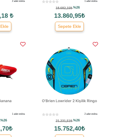
2 adet stokta
1 adet stokta
%26
18.682,15₺
,18 ₺
13.860,95₺
 Ekle
Sepete Ekle
Banana
O'Brien Lowrider 2 Kişilik Ringo
1 adet stokta
2 adet stokta
%26
%26
₺
21.231,51₺
,70₺
15.752,40₺