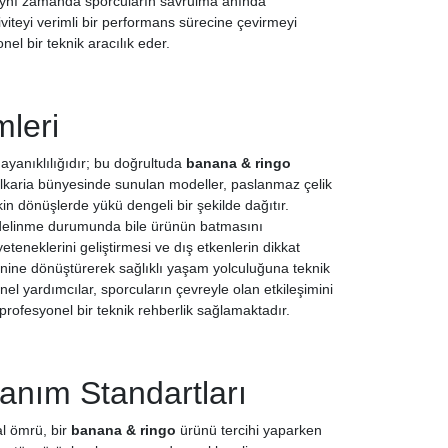
aynı zamanda sporcuların savrulma anında
viteyi verimli bir performans sürecine çevirmeyi
el bir teknik aracılık eder.
mleri
ayanıklılığıdır; bu doğrultuda
banana & ringo
 Allkaria bünyesinde sunulan modeller, paslanmaz çelik
n dönüşlerde yükü dengeli bir şekilde dağıtır.
bir delinme durumunda bile ürünün batmasını
eteneklerini geliştirmesi ve dış etkenlerin dikkat
rutinine dönüştürerek sağlıklı yaşam yolculuğuna teknik
el yardımcılar, sporcuların çevreyle olan etkileşimini
 profesyonel bir teknik rehberlik sağlamaktadır.
anım Standartları
al ömrü, bir
banana & ringo
ürünü tercihi yaparken