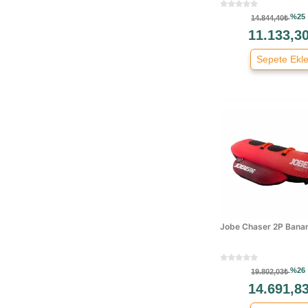
%25
14.844,40₺
11.133,3
Sepete Ekl
Jobe Chaser 2P Banan
%26
19.802,03₺
14.691,8