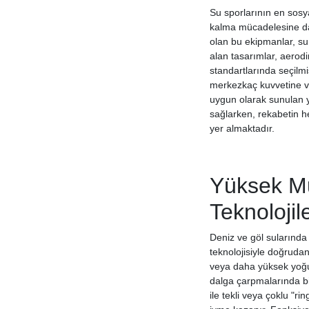
Su sporlarının en sosya
kalma mücadelesine day
olan bu ekipmanlar, su
alan tasarımlar, aerod
standartlarında seçilmi
merkezkaç kuvvetine ve 
uygun olarak sunulan y
sağlarken, rekabetin h
yer almaktadır.
Yüksek Mu
Teknolojile
Deniz ve göl sularında
teknolojisiyle doğrudan
veya daha yüksek yoğunl
dalga çarpmalarında bi
ile tekli veya çoklu "