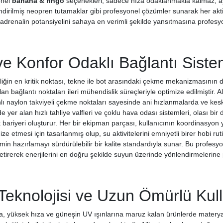
onel
banana & ringo
seçenekleri, sadece hıza odaklanmakla kalmaz, 
ndirilmiş neopren tutamaklar gibi profesyonel çözümler sunarak her akti
 adrenalin potansiyelini sahaya en verimli şekilde yansıtmasına profesyon
ve Konfor Odaklı Bağlantı Siste
liğin en kritik noktası, tekne ile bot arasındaki çekme mekanizmasının d
an bağlantı noktaları ileri mühendislik süreçleriyle optimize edilmiştir.
lı naylon takviyeli çekme noktaları sayesinde ani hızlanmalarda ve keski
de yer alan hızlı tahliye valfleri ve çoklu hava odası sistemleri, olası 
 bariyeri oluşturur. Her bir ekipman parçası, kullanıcının koordinasyon y
imize etmesi için tasarlanmış olup, su aktivitelerini emniyetli birer hobi 
in hazırlamayı sürdürülebilir bir kalite standardıyla sunar. Bu profesyon
getirerek enerjilerini en doğru şekilde suyun üzerinde yönlendirmelerine
eknolojisi ve Uzun Ömürlü Kull
ora, yüksek hıza ve güneşin UV ışınlarına maruz kalan ürünlerde matery