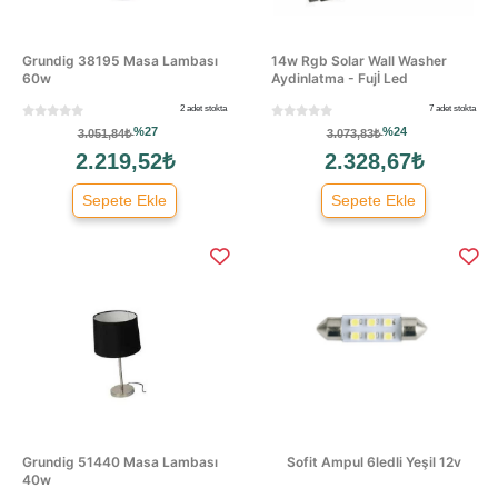
Grundig 38195 Masa Lambası
14w Rgb Solar Wall Washer
60w
Aydinlatma - Fujİ Led
2 adet stokta
7 adet stokta
%27
%24
3.051,84₺
3.073,83₺
2.219,52₺
2.328,67₺
Sepete Ekle
Sepete Ekle
Grundig 51440 Masa Lambası
Sofit Ampul 6ledli Yeşil 12v
40w