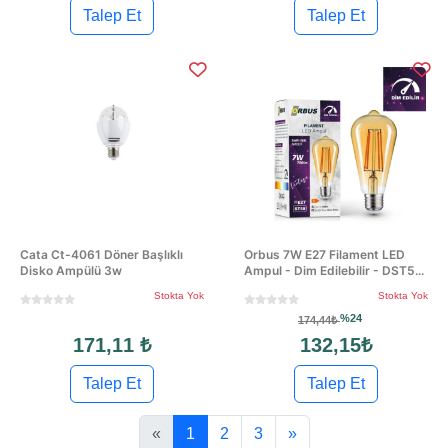
Talep Et
Talep Et
Cata Ct-4061 Döner Başlıklı
Orbus 7W E27 Filament LED
Disko Ampülü 3w
Ampul - Dim Edilebilir - DST5...
Stokta Yok
Stokta Yok
%24
174,44₺
171,11 ₺
132,15₺
Talep Et
Talep Et
«
1
2
3
»