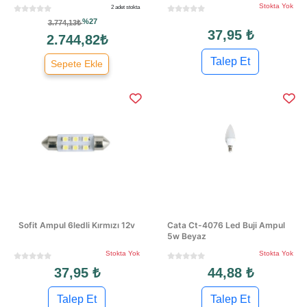
Stokta Yok
2 adet stokta
%27
3.774,13₺
37,95 ₺
2.744,82₺
Talep Et
Sepete Ekle
Sofit Ampul 6ledli Kırmızı 12v
Cata Ct-4076 Led Buji Ampul
5w Beyaz
Stokta Yok
Stokta Yok
37,95 ₺
44,88 ₺
Talep Et
Talep Et