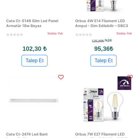
Cata Ct-5149 Slim Led Panel
Orbus 4W E14 Filament LED
Armatür 18w Beyaz
Ampul - Dim Edilebilir – DBC3
Stokta Yok
Stokta Yok
%24
125,88₺
102,30 ₺
95,36₺
Talep Et
Talep Et
Cata Ct-2474 Led Bant
Orbus 7W E27 Filament LED