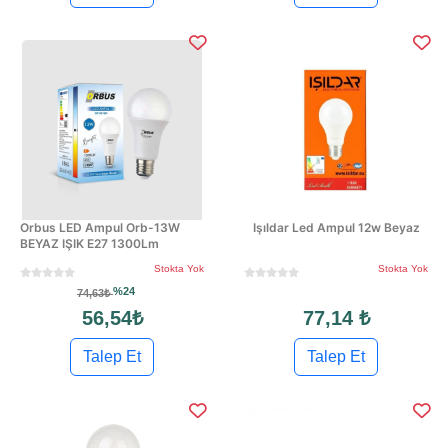
Orbus LED Ampul Orb-13W
Işıldar Led Ampul 12w Beyaz
BEYAZ IŞIK E27 1300Lm
Stokta Yok
Stokta Yok
%24
74,63₺
56,54₺
77,14 ₺
Talep Et
Talep Et