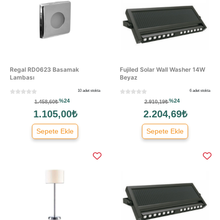
Regal RD0623 Basamak
Fujiled Solar Wall Washer 14W
Lambası
Beyaz
10 adet stokta
6 adet stokta
%24
%24
1.458,60₺
2.910,19₺
1.105,00₺
2.204,69₺
Sepete Ekle
Sepete Ekle