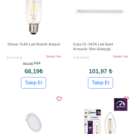
Orbus Tc45 Led Rustik Ampul
Cata Ct-2474 Led Bant
Armatür 18w Günişığı
Stokta Yok
Stokta Yok
%24
90,01₺
68,19₺
101,97 ₺
Talep Et
Talep Et