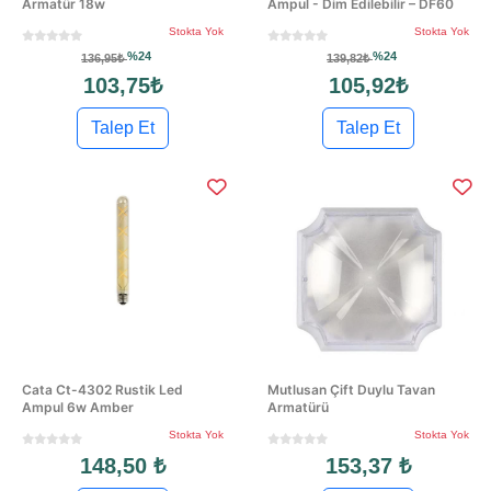
Armatür 18w
Ampul - Dim Edilebilir – DF60
Stokta Yok
Stokta Yok
%24
%24
136,95₺
139,82₺
103,75₺
105,92₺
Talep Et
Talep Et
Cata Ct-4302 Rustik Led
Mutlusan Çift Duylu Tavan
Ampul 6w Amber
Armatürü
Stokta Yok
Stokta Yok
148,50 ₺
153,37 ₺