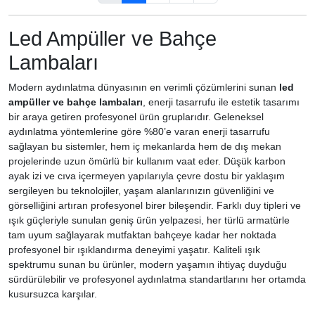
Led Ampüller ve Bahçe
Lambaları
Modern aydınlatma dünyasının en verimli çözümlerini sunan
led
ampüller ve bahçe lambaları
, enerji tasarrufu ile estetik tasarımı
bir araya getiren profesyonel ürün gruplarıdır. Geleneksel
aydınlatma yöntemlerine göre %80’e varan enerji tasarrufu
sağlayan bu sistemler, hem iç mekanlarda hem de dış mekan
projelerinde uzun ömürlü bir kullanım vaat eder. Düşük karbon
ayak izi ve cıva içermeyen yapılarıyla çevre dostu bir yaklaşım
sergileyen bu teknolojiler, yaşam alanlarınızın güvenliğini ve
görselliğini artıran profesyonel birer bileşendir. Farklı duy tipleri ve
ışık güçleriyle sunulan geniş ürün yelpazesi, her türlü armatürle
tam uyum sağlayarak mutfaktan bahçeye kadar her noktada
profesyonel bir ışıklandırma deneyimi yaşatır. Kaliteli ışık
spektrumu sunan bu ürünler, modern yaşamın ihtiyaç duyduğu
sürdürülebilir ve profesyonel aydınlatma standartlarını her ortamda
kusursuzca karşılar.