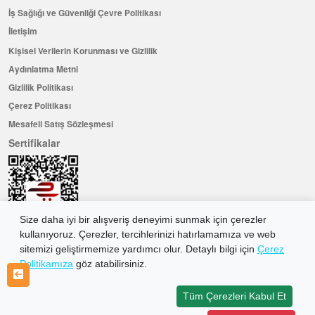
İş Sağlığı ve Güvenliği Çevre Politikası
İletişim
Kişisel Verilerin Korunması ve Gizlilik
Aydınlatma Metni
Gizlilik Politikası
Çerez Politikası
Mesafeli Satış Sözleşmesi
Sertifikalar
Size daha iyi bir alışveriş deneyimi sunmak için çerezler
kullanıyoruz. Çerezler, tercihlerinizi hatırlamamıza ve web
sitemizi geliştirmemize yardımcı olur. Detaylı bilgi için
Çerez
Politikamıza
göz atabilirsiniz.
Hemen Üye Olun ...ve 100 ₺ değerinde indirim kuponu kazanın
Üye Ol
Tüm Çerezleri Kabul Et