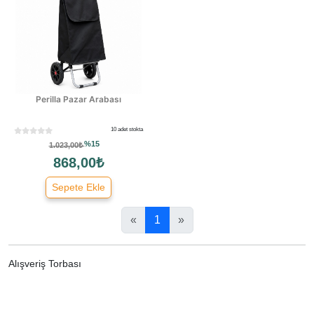
Perilla Pazar Arabası
10 adet stokta
%15
1.023,00₺
868,00₺
Sepete Ekle
«
1
»
Alışveriş Torbası