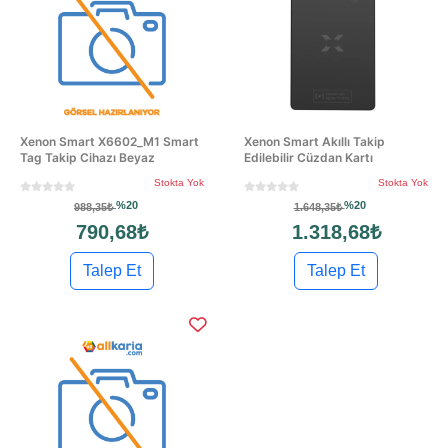
Xenon Smart X6602_M1 Smart
Xenon Smart Akıllı Takip
Tag Takip Cihazı Beyaz
Edilebilir Cüzdan Kartı
Stokta Yok
Stokta Yok
%20
%20
988,35₺
1.648,35₺
790,68₺
1.318,68₺
Talep Et
Talep Et