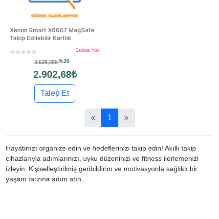
Xenon Smart X6607 MagSafe
Takip Edilebilir Kartlık
Stokta Yok
%20
3.628,35₺
2.902,68₺
Talep Et
«
1
»
Hayatınızı organize edin ve hedeflerinizi takip edin! Akıllı takip
cihazlarıyla adımlarınızı, uyku düzeninizi ve fitness ilerlemenizi
izleyin. Kişiselleştirilmiş geribildirim ve motivasyonla sağlıklı bir
yaşam tarzına adım atın.