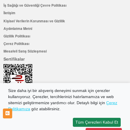
İş Sağlığı ve Güvenliği Çevre Politikası
İletişim
Kişisel Verilerin Korunması ve Gizlilik
Aydınlatma Metni
Gizlilik Politikası
Çerez Politikası
Mesafeli Satış Sözleşmesi
Sertifikalar
Size daha iyi bir alışveriş deneyimi sunmak için çerezler
kullanıyoruz. Çerezler, tercihlerinizi hatırlamamıza ve web
sitemizi geliştirmemize yardımcı olur. Detaylı bilgi için
Çerez
Politikamıza
göz atabilirsiniz.
Hemen Üye Olun ...ve 100 ₺ değerinde indirim kuponu kazanın
Üye Ol
Tüm Çerezleri Kabul Et