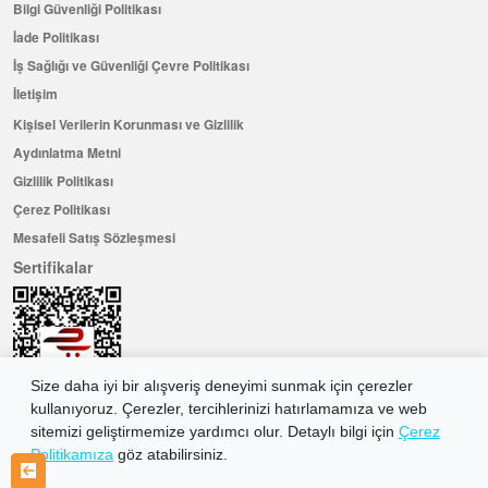
Bilgi Güvenliği Politikası
İade Politikası
İş Sağlığı ve Güvenliği Çevre Politikası
İletişim
Kişisel Verilerin Korunması ve Gizlilik
Aydınlatma Metni
Gizlilik Politikası
Çerez Politikası
Mesafeli Satış Sözleşmesi
Sertifikalar
Size daha iyi bir alışveriş deneyimi sunmak için çerezler
kullanıyoruz. Çerezler, tercihlerinizi hatırlamamıza ve web
sitemizi geliştirmemize yardımcı olur. Detaylı bilgi için
Çerez
Politikamıza
göz atabilirsiniz.
Hemen Üye Olun ...ve 100 ₺ değerinde indirim kuponu kazanın
Üye Ol